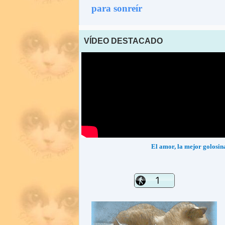
para sonreír
VÍDEO DESTACADO
El amor, la mejor golosin