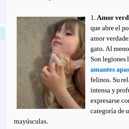
1.
Amor verd
que abre el po
amor verdade
gato. Al meno
Son legiones 
amantes apa
felinos. Su re
intensa y pro
expresarse con
categoría de 
mayúsculas.