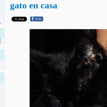
gato en casa
s
.
r