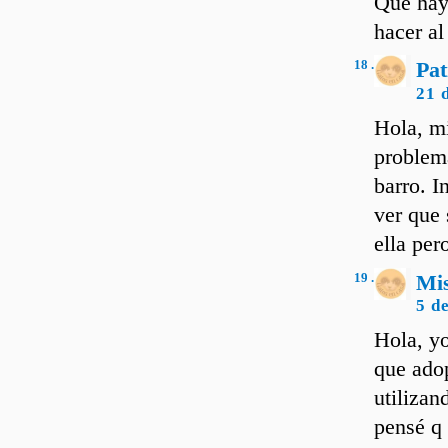
Que hay
hacer al
18 .
Pat
21 
Hola, mi
problem
barro. I
ver que 
ella per
19 .
Mi
5 d
Hola, yo
que ado
utilizan
pensé q 