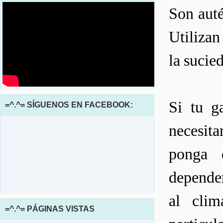
Son auté
Utilizan
la sucie
Si tu g
=^.^= SÍGUENOS EN FACEBOOK:
necesita
ponga 
depender
al cli
=^.^= PÁGINAS VISTAS