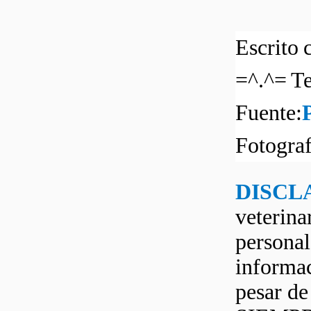
Escrito 
=^.^= Te
Fuente:
Fotograf
DISCL
veterina
personal
informac
pesar d