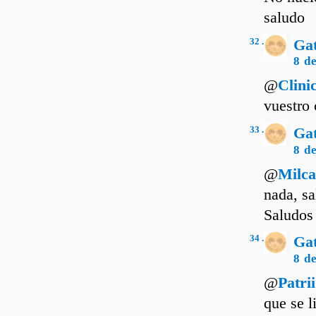
saludo
32 .
Ga
8 d
@
Clini
vuestro 
33 .
Ga
8 d
@
Milca
nada, sa
Saludos
34 .
Ga
8 d
@
Patrii
que se l