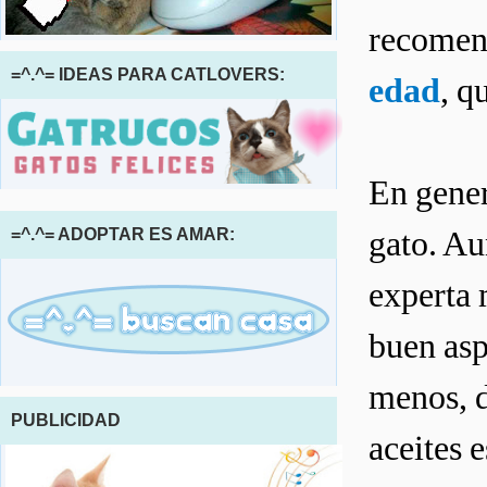
recomen
=^.^= IDEAS PARA CATLOVERS:
edad
, q
En gener
gato. Au
=^.^= ADOPTAR ES AMAR:
experta 
buen asp
menos, d
PUBLICIDAD
aceites 