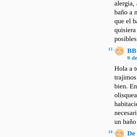
alergia,
baño a m
que el b
quisiera
posibles
13 .
BB
9 d
Hola a t
trajimos
bien. En
olisquea
habitaci
necesari
un baño 
14 .
De