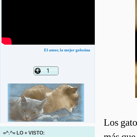
El amor, la mejor golosina
Los gato
=^.^= LO + VISTO:
más que 