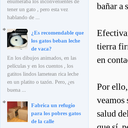
enumeraba los inconvenientes de
bañar a 
tener un gato , pero esta vez
hablando de ...
Efectiva
¿Es recomendable que
los gatos beban leche
tierra f
de vaca?
en conta
En los dibujos animados, en las
películas y en los cuentos , los
gatitos lindos lametean rica leche
en un platito o tazón. Pero, ¿es
Por ello
buena ...
veamos s
Fabrica un refugio
salud de
para los pobres gatos
de la calle
que sí, 