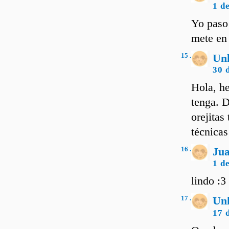
1 d
Yo paso 
mete en 
15 .
Un
30 
Hola, he
tenga. 
orejitas
técnica
16 .
Ju
1 d
lindo :3
17 .
Un
17 