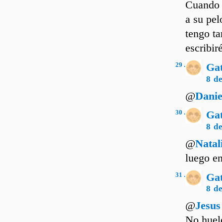
Cuando l
a su pel
tengo ta
escribir
29 .
Ga
8 d
@
Danie
30 .
Ga
8 d
@
Natal
luego en
31 .
Ga
8 d
@
Jesus
No huel