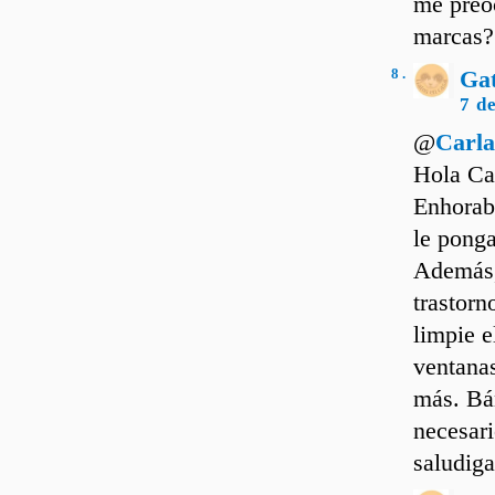
me preo
marcas?
8 .
Ga
7 d
@
Carl
Hola Ca
Enhorabu
le ponga
Además, 
trastorn
limpie e
ventanas
más. Báñ
necesari
saludiga