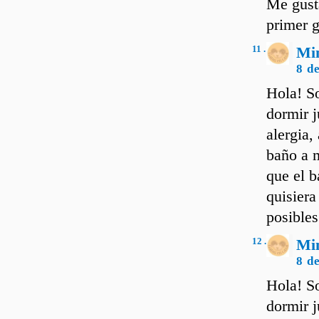
Me gusta
primer g
11 .
Mi
8 d
Hola! So
dormir j
alergia,
baño a m
que el b
quisiera
posibles
12 .
Mi
8 d
Hola! So
dormir j