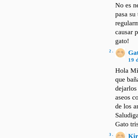
No es ne
pasa su 
regularm
causar 
gato!
2 .
Ga
19 
Hola Mie
que baña
dejarlos
aseos co
de los a
Saludiga
Gato tri
3 .
Ki