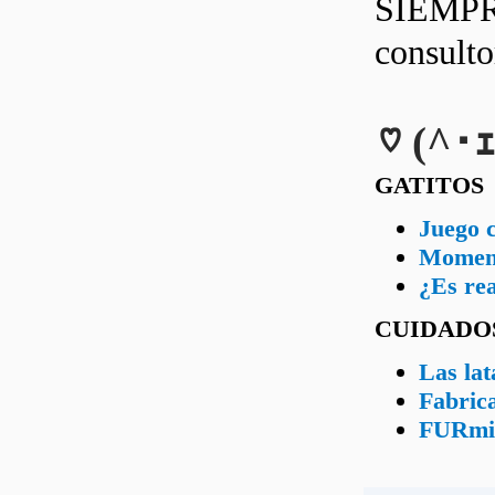
SIEMPRE
consult
♡ (^･ｪ
GATITOS
Juego c
Moment
¿Es re
CUIDADO
Las lat
Fabrica
FURmina