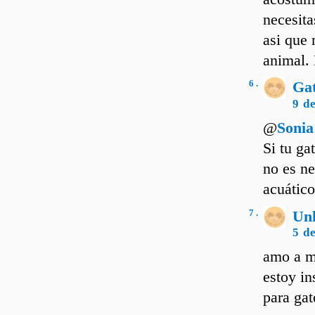
necesita
asi que 
animal. 
6 .
Ga
9 d
@
Sonia
Si tu ga
no es ne
acuático
7 .
Un
5 d
amo a mi
estoy i
para gat