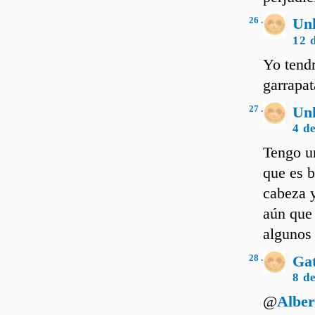
26 .
Un
12 
Yo tendr
garrapat
27 .
Un
4 d
Tengo u
que es b
cabeza y
aún que
algunos
28 .
Ga
8 d
@
Albe