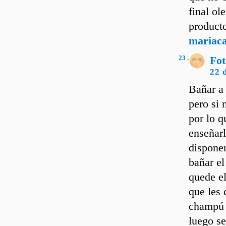
final ol
producto
mariac
23 .
Fo
22 
Bañar a 
pero si 
por lo 
enseñarl
dispone
bañar el
quede el
que les
champú p
luego se