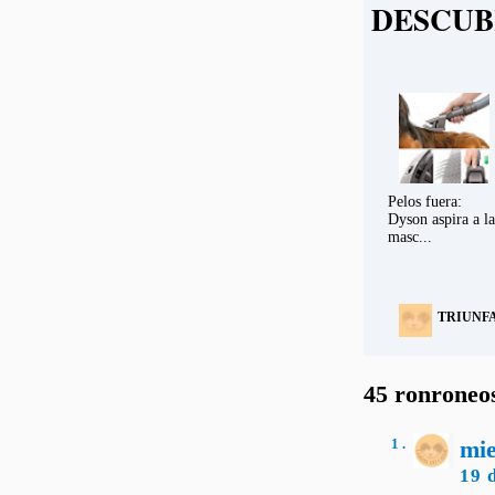
DESCUB
Pelos fuera:
Dyson aspira a la
masc...
TRIUNF
45 ronroneos
1 .
mi
19 