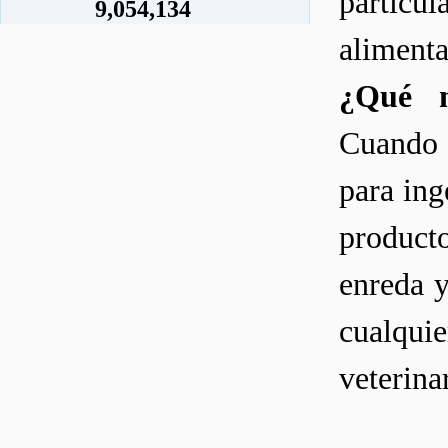
partic
9,054,134
alimenta
¿Qué m
Cuando e
para ing
product
enreda y
cualqu
veterina