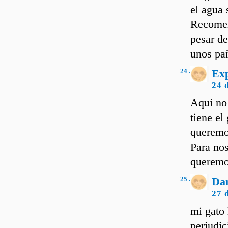
el agua 
Recomen
pesar de
unos pañ
24 .
Ex
24 
Aquí no 
tiene el
queremo
Para nos
queremo
25 .
Dan
27 
mi gato 
perjudic