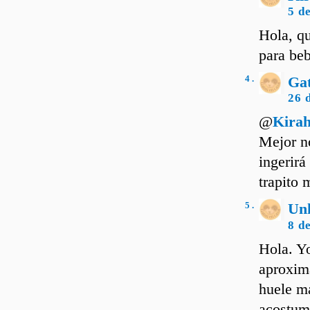
5 d
Hola, qu
para beb
4 .
Ga
26 
@
Kirah
Mejor no
ingerirá
trapito
5 .
Un
8 d
Hola. Y
aproxima
huele m
acostumb