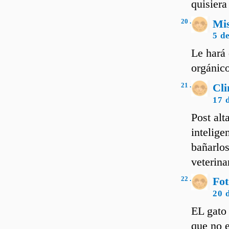
quisiera
20 .
Mi
5 d
Le hará 
orgánic
21 .
Cli
17 
Post al
intelige
bañarlos
veterin
22 .
Fo
20 
EL gato 
que no e