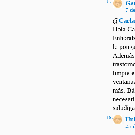
9 .
Ga
7 d
@
Carl
Hola Ca
Enhorabu
le ponga
Además, 
trastorn
limpie e
ventanas
más. Báñ
necesari
saludiga
10 .
Un
25 