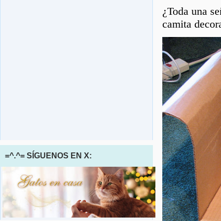
¿Toda una señ
camita decora
=^.^= SÍGUENOS EN X: