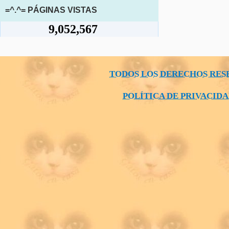
=^.^= PÁGINAS VISTAS
9,052,567
TODOS LOS DERECHOS RES
POLÍTICA DE PRIVACID