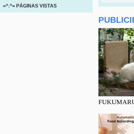
=^.^= PÁGINAS VISTAS
PUBLIC
FUKUMARU Ra