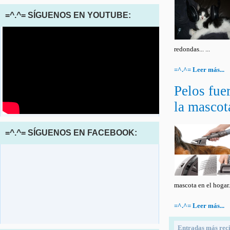
=^.^= SÍGUENOS EN YOUTUBE:
redondas... ...
=^.^= Leer más...
Pelos fue
la mascota
=^.^= SÍGUENOS EN FACEBOOK:
mascota en el hogar. ¿
=^.^= Leer más...
Entradas más reci