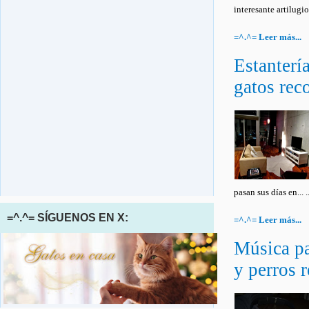
interesante artilugio:.
=^.^= Leer más...
Estanterí
gatos rec
pasan sus días en... ..
=^.^= SÍGUENOS EN X:
=^.^= Leer más...
Música pa
y perros r