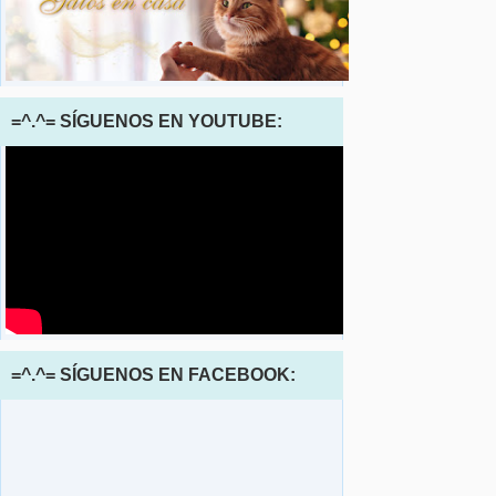
=^.^= SÍGUENOS EN YOUTUBE:
=^.^= SÍGUENOS EN FACEBOOK: