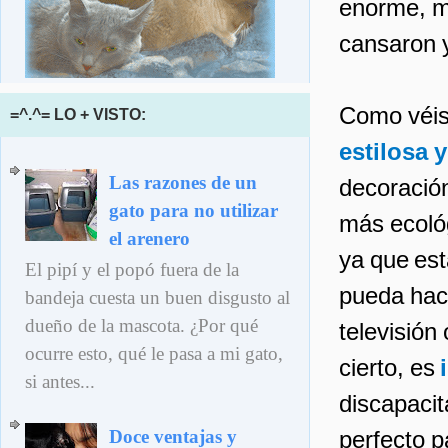
enorme, me
cansaron 
Como véis,
=^.^= LO + VISTO:
estilosa 
Las razones de un
decoración
gato para no utilizar
más ecológ
el arenero
ya que est
El pipí y el popó fuera de la
pueda hace
bandeja cuesta un buen disgusto al
dueño de la mascota. ¿Por qué
televisión
ocurre esto, qué le pasa a mi gato,
cierto, es
si antes...
discapacit
perfecto 
Doce ventajas y