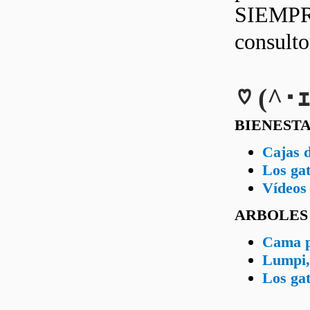
SIEMPRE
consult
♡ (^･ｪ
BIENEST
Cajas d
Los gat
Vídeos 
ARBOLES
Cama p
Lumpi, 
Los gat