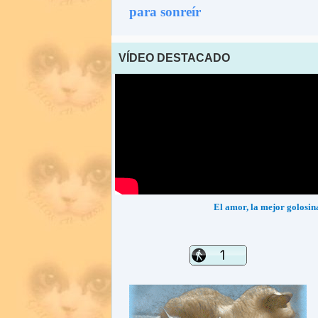
para sonreír
VÍDEO DESTACADO
El amor, la mejor golosin