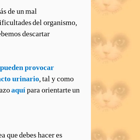
rás de un mal
ificultades del organismo,
debemos descartar
ad pueden provocar
acto urinario
, tal y como
tazo
aquí
para orientarte un
ea que debes hacer es