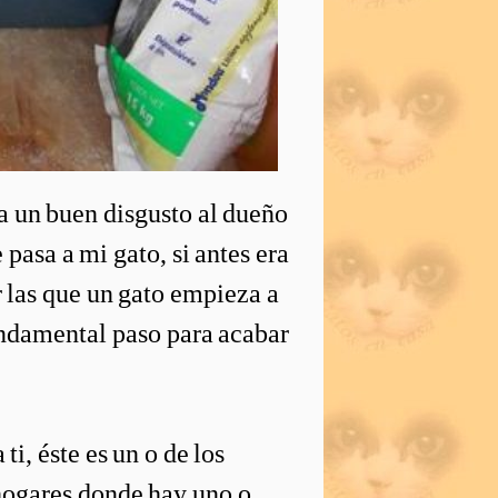
ta un buen disgusto al dueño
 pasa a mi gato, si antes era
 las que un gato empieza a
fundamental paso para acabar
i, éste es un o de los
hogares donde hay uno o