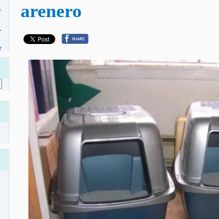
arenero
s
.
r