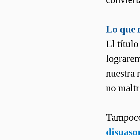
Lo que 
El título
lograrem
nuestra 
no maltr
Tampoco 
disuaso