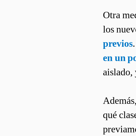
Otra med
los nuev
previos
en un po
aislado,
Además, 
qué clas
previame