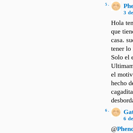
5 .
Ph
3 d
Hola ten
que tie
casa. su
tener lo
Solo el 
Ultimame
el motiv
hecho d
cagadita
desborda
6 .
Ga
6 d
@
Phen