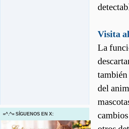
detectab
Visita a
La funci
descarta
también 
del anim
mascotas 
cambios 
=^.^= SÍGUENOS EN X:
otros det