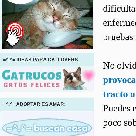
dificult
enfermed
pruebas 
=^.^= IDEAS PARA CATLOVERS:
No olvi
provoca
tracto u
=^.^= ADOPTAR ES AMAR:
Puedes e
poco sob