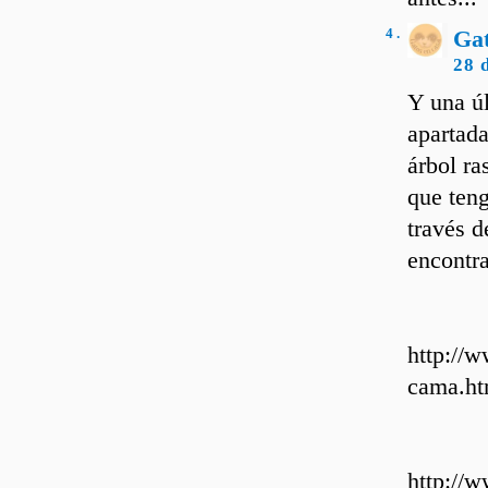
4 .
Ga
28 
Y una úl
apartada
árbol ra
que teng
través d
encontra
http://w
cama.ht
http://