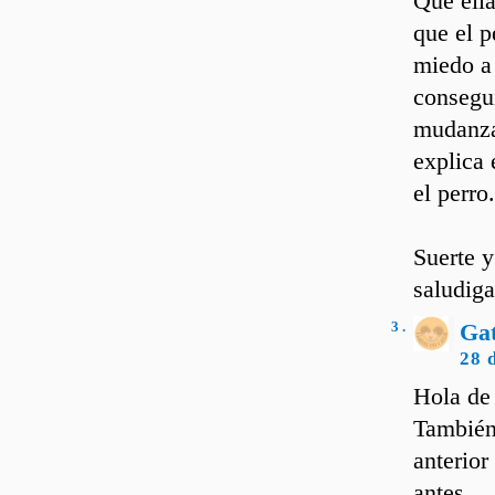
Que ella
que el p
miedo a 
consegui
mudanza,
explica 
el perro.
Suerte y
saludiga
3 .
Ga
28 
Hola de
También 
anterior
antes...