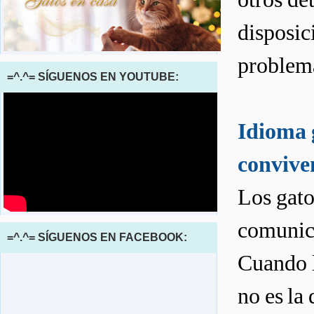
disposic
problema
=^.^= SÍGUENOS EN YOUTUBE:
Idioma g
conviven
Los gato
comunica
=^.^= SÍGUENOS EN FACEBOOK:
Cuando l
no es la 