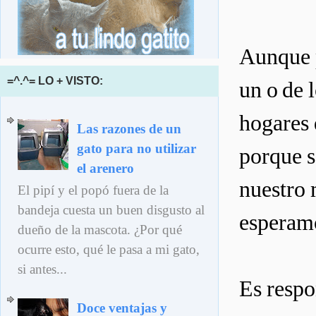
Aunque p
=^.^= LO + VISTO:
un o de 
hogares 
Las razones de un
gato para no utilizar
porque s
el arenero
nuestro 
El pipí y el popó fuera de la
bandeja cuesta un buen disgusto al
esperamo
dueño de la mascota. ¿Por qué
ocurre esto, qué le pasa a mi gato,
si antes...
Es respo
Doce ventajas y