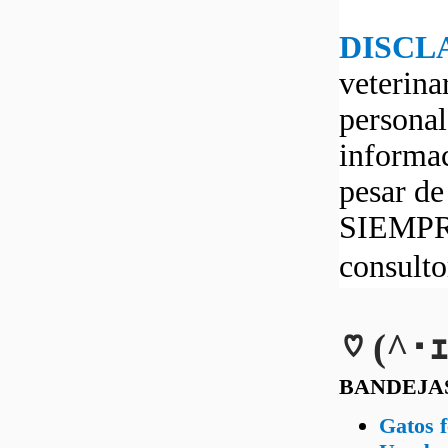
DISCL
veterina
personal
informac
pesar d
SIEMPRE
consult
♡ (^･ｪ
BANDEJA
Gatos f