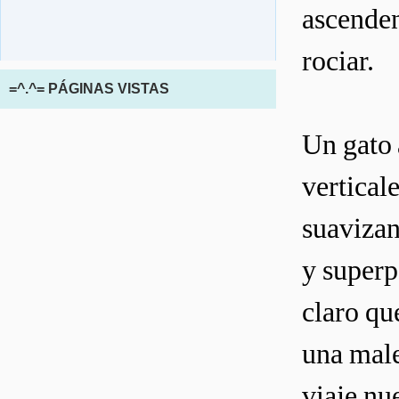
ascenden
rociar.
=^.^= PÁGINAS VISTAS
Un gato 
verticale
suavizan
y superp
claro qu
una male
viaje nue