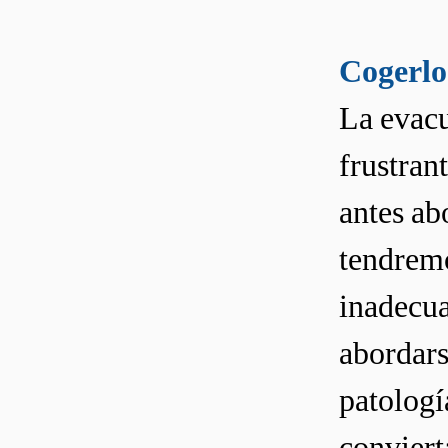
Cogerlo
La evacu
frustrant
antes ab
tendremo
inadecu
abordars
patologí
conviert