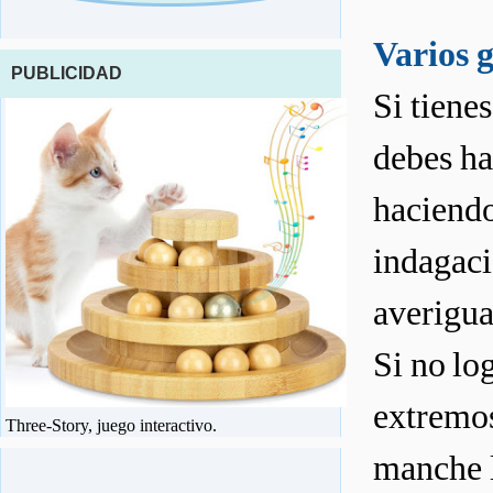
Varios 
PUBLICIDAD
Si tiene
debes ha
haciendo
indagaci
averigua
Si no lo
extremos
Three-Story, juego interactivo.
manche l