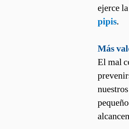
ejerce l
pipis
.
Más val
El mal 
prevenir
nuestros
pequeños
alcancen