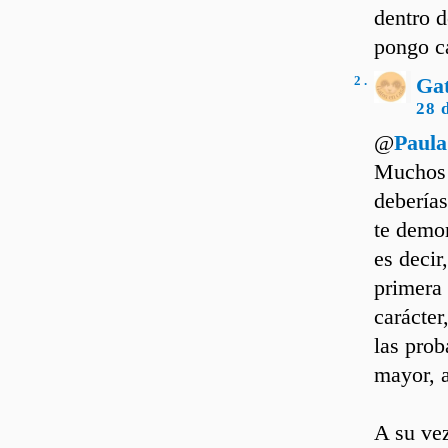
dentro d
pongo ca
2 .
Ga
28 
@
Paula
Muchos 
deberías
te demor
es decir
primera 
carácter
las pro
mayor, 
A su vez