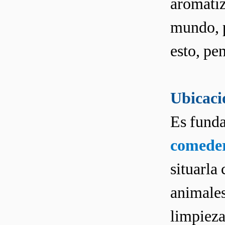
aromatiz
mundo, p
esto, pen
Ubicació
Es funda
comeder
situarla
animales
limpieza,