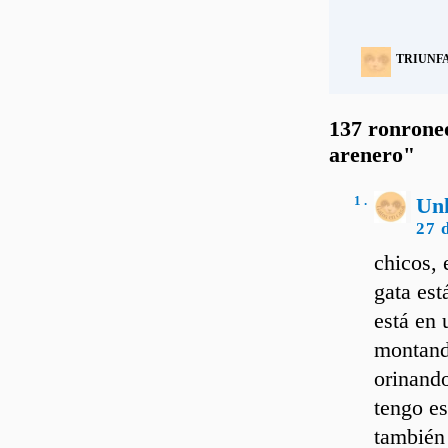
TRIUNF
137 ronroneo
arenero"
1 .
Un
27 
chicos, 
gata es
está en 
montando
orinando
tengo e
también 