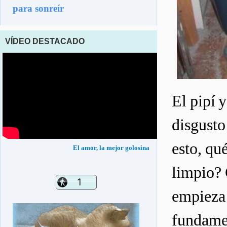
para sonreír
VÍDEO DESTACADO
El pipí 
disgusto
esto, qué
El amor, la mejor golosina
limpio? 
empieza 
fundamen