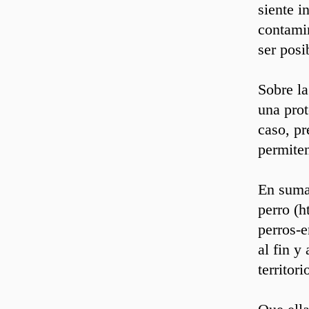
siente i
contamin
ser posi
Sobre la
una prot
caso, pr
permite
En suma,
perro (h
perros-e
al fin y
territori