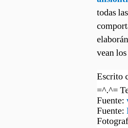
todas la
comporta
elaborán
vean los 
Escrito 
=^.^= Te
Fuente:
Fuente:
Fotogra