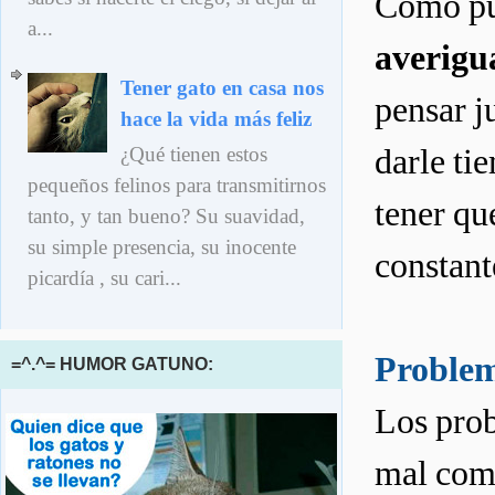
Como pue
a...
averigua
Tener gato en casa nos
pensar j
hace la vida más feliz
darle ti
¿Qué tienen estos
pequeños felinos para transmitirnos
tener qu
tanto, y tan bueno? Su suavidad,
su simple presencia, su inocente
constan
picardía , su cari...
Problem
=^.^= HUMOR GATUNO:
Los prob
mal comp