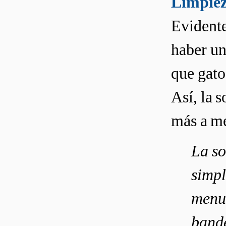
Limpiez
Evidente
haber un
que gato
Así, la 
más a me
La so
simpl
menud
bande