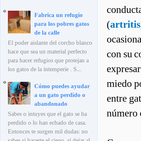
conducta
Fabrica un refugio
(
artriti
para los pobres gatos
de la calle
ocasiona
El poder aislante del corcho blanco
hace que sea un material perfecto
con su c
para hacer refugios que protejan a
expresar
los gatos de la intemperie . S...
miedo po
Cómo puedes ayudar
a un gato perdido o
entre ga
abandonado
número o
Sabes o intuyes que el gato se ha
perdido o lo han echado de casa.
Entonces te surgen mil dudas: no
sabes si hacerte el ciego, si dejar al