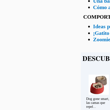
Una ban
Cómo ap
COMPOR
Ideas p
¡Gatito
Zoomies
DESCUB
Dog gone smart,
las camas que
repel...