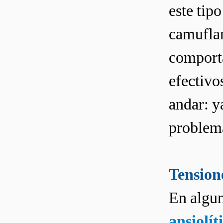
este tipo
camuflan
comporta
efectivo
andar: y
problem
Tensione
En algun
ansiolít