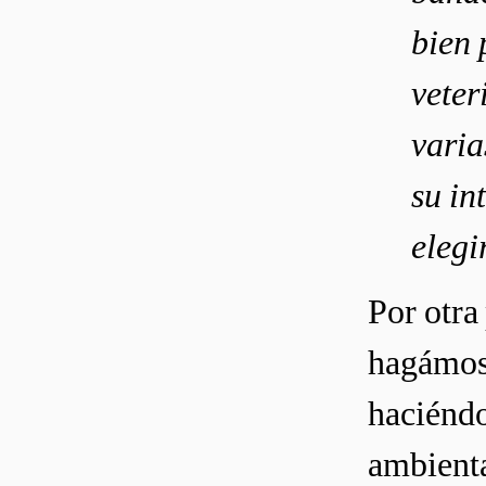
bien 
veter
varia
su in
elegi
Por otra
hagámosl
haciéndo
ambienta