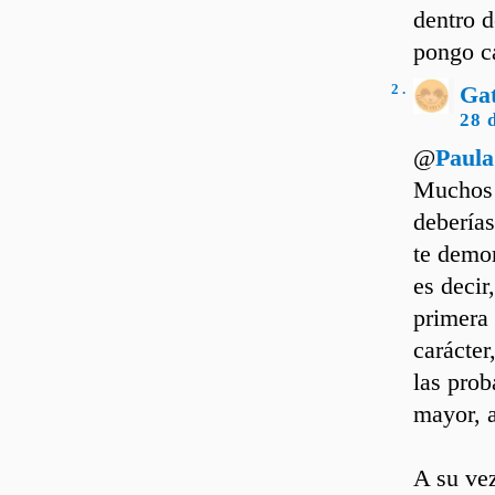
dentro d
pongo ca
2 .
Ga
28 
@
Paula
Muchos 
deberías
te demor
es decir
primera 
carácter
las pro
mayor, 
A su vez