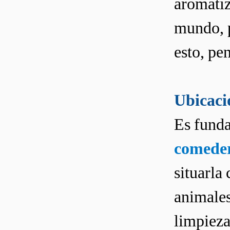
aromatiz
mundo, p
esto, pen
Ubicació
Es funda
comeder
situarla
animales
limpieza,