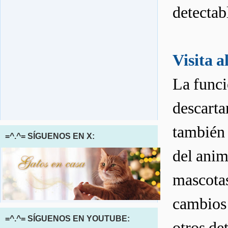
detectab
Visita a
La funci
descarta
también 
=^.^= SÍGUENOS EN X:
del anim
mascotas 
cambios 
=^.^= SÍGUENOS EN YOUTUBE:
otros det