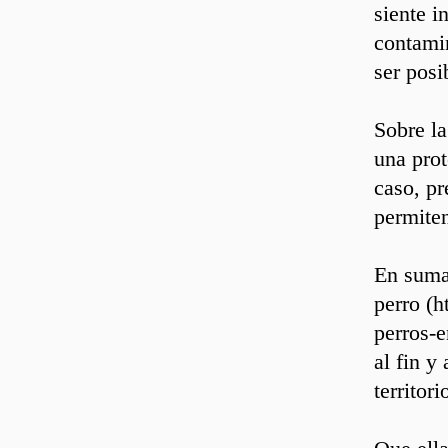
siente i
contamin
ser posi
Sobre la
una prot
caso, pr
permite
En suma,
perro (h
perros-e
al fin y
territori