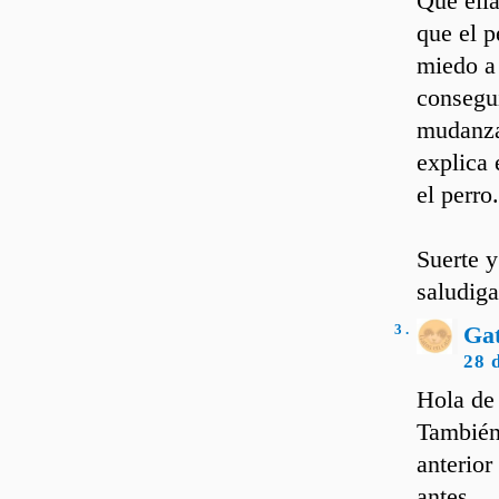
Que ella
que el p
miedo a 
consegui
mudanza,
explica 
el perro.
Suerte y
saludiga
3 .
Ga
28 
Hola de
También 
anterior
antes...