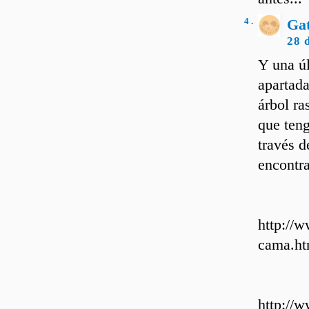
4 .
Ga
28 
Y una úl
apartada
árbol ra
que teng
través d
encontra
http://w
cama.ht
http://