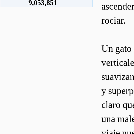
9,053,851
ascenden
rociar.
Un gato 
verticale
suavizan
y superp
claro qu
una male
viaje nue