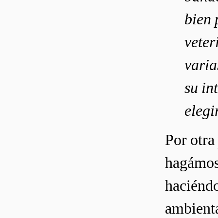
bien 
veter
varia
su in
elegi
Por otra
hagámosl
haciéndo
ambienta