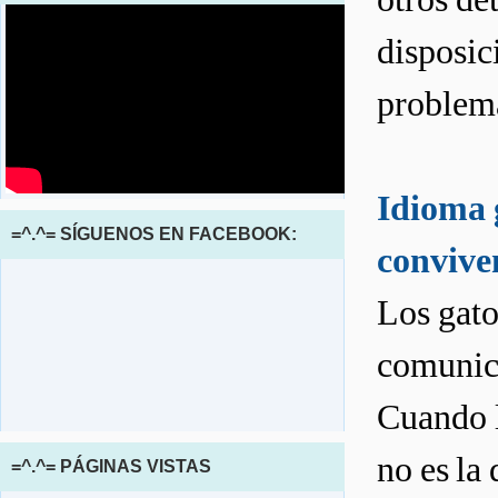
disposic
problema
Idioma g
=^.^= SÍGUENOS EN FACEBOOK:
conviven
Los gato
comunica
Cuando l
no es la 
=^.^= PÁGINAS VISTAS