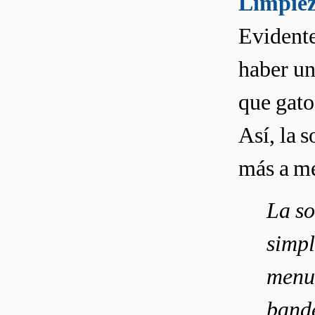
Limpiez
Evidente
haber un
que gato
Así, la 
más a me
La so
simpl
menud
bande