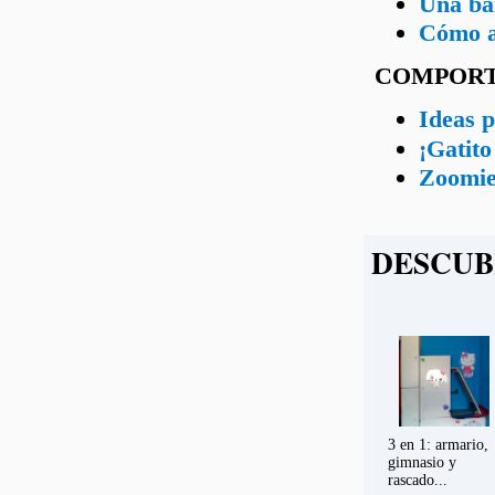
Una ban
Cómo ap
COMPOR
Ideas p
¡Gatito
Zoomies
DESCUB
3 en 1: armario,
gimnasio y
rascado...