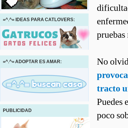
dificult
enfermed
=^.^= IDEAS PARA CATLOVERS:
pruebas 
No olvi
=^.^= ADOPTAR ES AMAR:
provoca
tracto u
Puedes e
PUBLICIDAD
poco sob