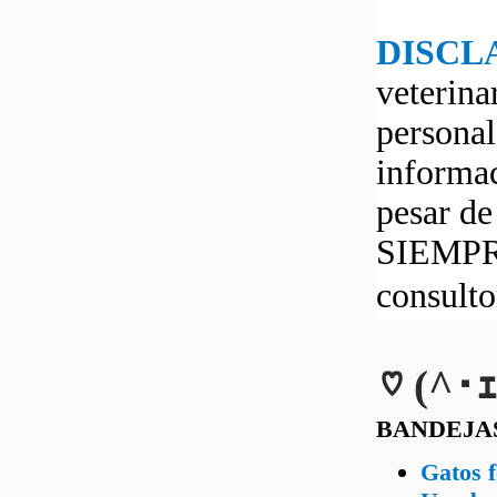
DISCL
veterina
personal
informac
pesar d
SIEMPRE
consult
♡ (^･ｪ
BANDEJA
Gatos f