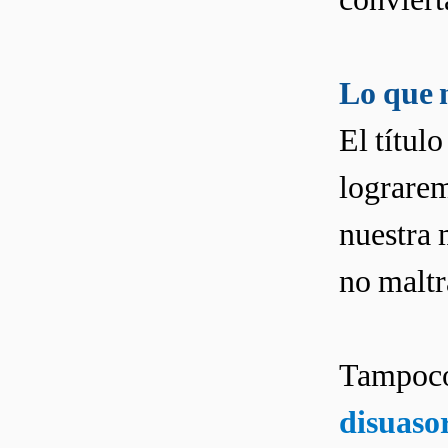
Lo que 
El título
lograrem
nuestra 
no maltr
Tampoco 
disuaso