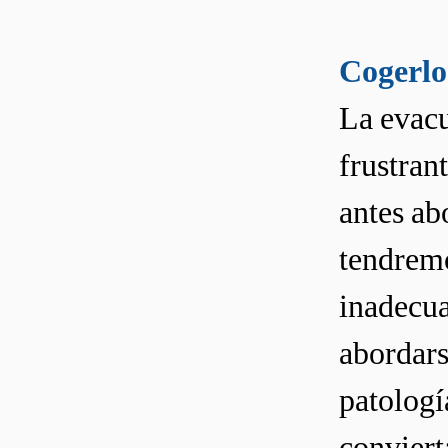
Cogerlo
La evacu
frustrant
antes ab
tendremo
inadecu
abordars
patologí
conviert