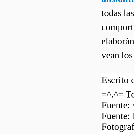
todas la
comporta
elaborán
vean los 
Escrito 
=^.^= Te
Fuente:
Fuente:
Fotogra