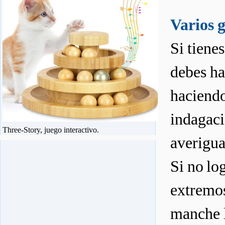
Varios 
Si tiene
debes ha
haciendo
indagaci
Three-Story, juego interactivo.
averigua
Si no lo
extremos
manche l