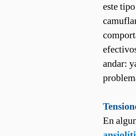
este tipo
camuflan
comporta
efectivo
andar: y
problem
Tensione
En algun
ansiolít