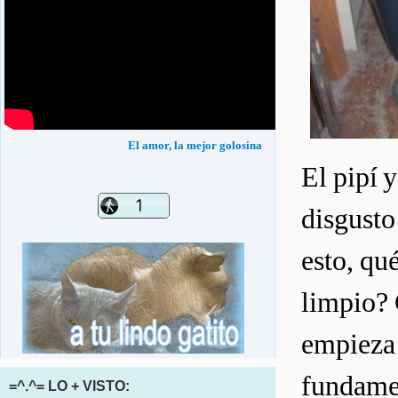
El amor, la mejor golosina
El pipí 
disgusto
esto, qué
limpio? 
empieza 
fundamen
=^.^= LO + VISTO: