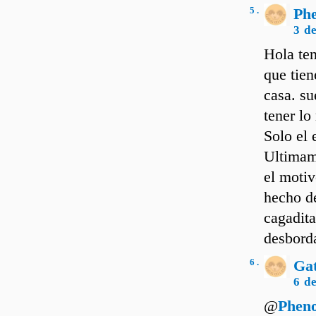
5 .
Ph
3 d
Hola ten
que tie
casa. su
tener lo
Solo el 
Ultimame
el motiv
hecho d
cagadita
desborda
6 .
Ga
6 d
@
Phen