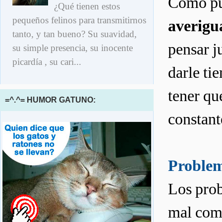
Como pue
¿Qué tienen estos
pequeños felinos para transmitirnos
averigua
tanto, y tan bueno? Su suavidad,
pensar j
su simple presencia, su inocente
picardía , su cari...
darle ti
tener qu
=^.^= HUMOR GATUNO:
constan
Problem
Los prob
mal comp