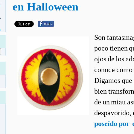
en Halloween
s
.
r
Son fantasmag
poco tienen q
ojos de los ad
conoce como l
Digamos que 
bien transform
de un miau as
despavorido,
poseído por