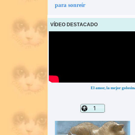
para sonreír
VÍDEO DESTACADO
El amor, la mejor golosin