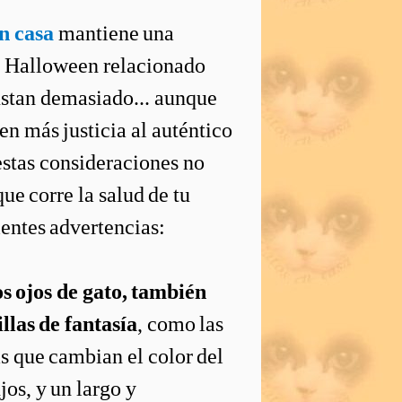
n casa
mantiene una
e Halloween relacionado
gustan demasiado... aunque
cen más justicia al auténtico
estas consideraciones no
que corre la salud de tu
ientes advertencias:
os ojos de gato, también
illas de fantasía
, como las
as que cambian el color del
jos, y un largo y