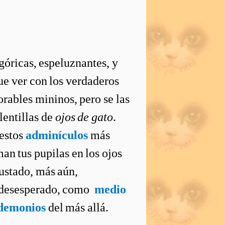
óricas, espeluznantes, y
ue ver con los verdaderos
orables mininos, pero se las
entillas de
ojos de gato
.
estos
adminículos
más
an tus pupilas en los ojos
ustado, más aún,
 desesperado, como
medio
 demonios
del más allá.