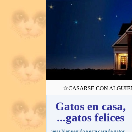
☆CASARSE CON ALGUIEN C
Gatos en casa,
...gatos felices
Seas bienvenido a esta casa de gatos,