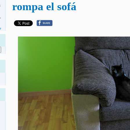
rompa el sofá
s
.
r