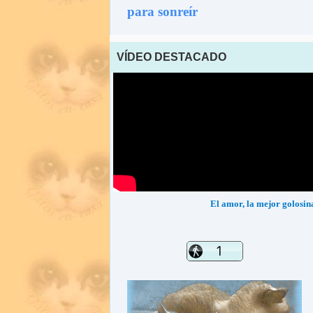
para sonreír
VÍDEO DESTACADO
El amor, la mejor golosin