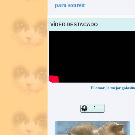
para sonreír
VÍDEO DESTACADO
El amor, la mejor golosin