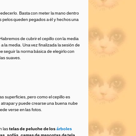
medecerlo. Basta con meter la mano dentro
los pelos queden pegados a él y hechos una
 Habremos de cubrir el cepillo con la media
a la media. Una vez finalizada la sesión de
que seguir la norma básica de elegirlo con
das suaves.
s superficies, pero como el cepillo es
 de atrapar y puede crearse una buena nube
ede verse en las fotos.
n las
telas de peluche de los
árboles
ras, sofás, camas de mascotas de tela