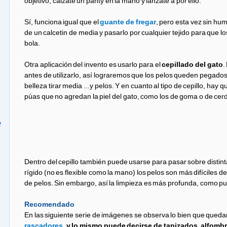
objetivo, cálzate un panty en la mano y lánzate a por ello.
Sí, funciona igual que el
guante de fregar
, pero esta vez sin hu
de un calcetin de media y pasarlo por cualquier tejido para que 
bola.
Otra aplicación del invento es usarlo para el
cepillado del gato
.
antes de utilizarlo, así lograremos que los pelos queden pegados 
belleza tirar media ...y pelos. Y en cuanto al tipo de cepillo, hay 
púas que no agredan la piel del gato, como los de goma o de cer
e
Dentro del cepillo también puede usarse para pasar sobre distinta
rígido (no es flexible como la mano) los pelos son más difíciles
de pelos. Sin embargo, así la limpieza es más profunda, como pu
Recomendado
En las siguiente serie de imágenes se observa lo bien que queda
rascadores
, y lo mismo puede decirse de tapizados, alfomb