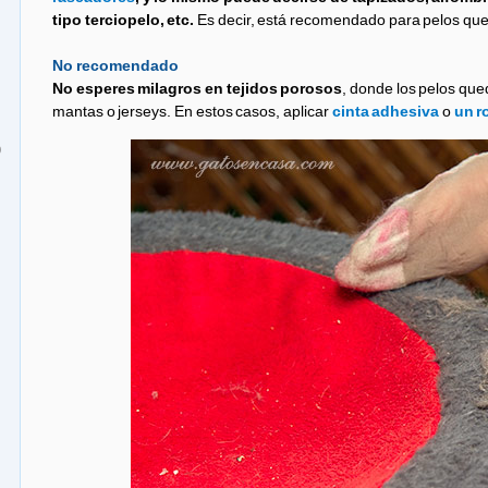
tipo terciopelo, etc.
Es decir, está recomendado para pelos que
No recomendado
No esperes milagros en tejidos porosos
, donde los pelos qued
mantas o jerseys. En estos casos, aplicar
cinta adhesiva
o
un r
o