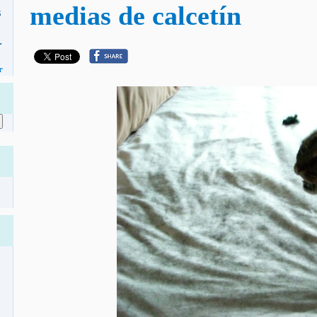
medias de calcetín
s
.
r