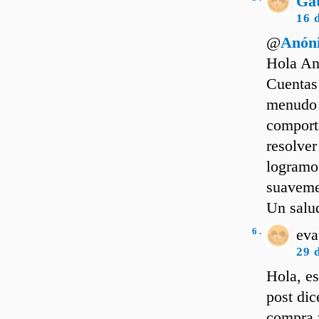
Ga
16 
@
Anón
Hola An
Cuentas 
menudo 
comporta
resolver
logramos
suaveme
Un salu
6 .
eva
29 
Hola, es
post dic
compra y