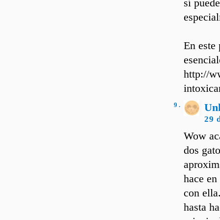
sí puede
especial
En este 
esencial
http://
intoxica
9 .
Un
29 
Wow acab
dos gato
aproxim
hace en 
con ella
hasta h