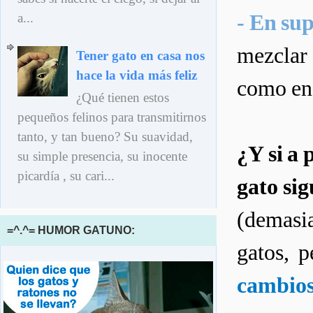
- En sup
a...
mezclar 
Tener gato en casa nos
hace la vida más feliz
como en 
¿Qué tienen estos
pequeños felinos para transmitirnos
tanto, y tan bueno? Su suavidad,
¿Y si a 
su simple presencia, su inocente
picardía , su cari...
gato sig
(demasia
=^.^= HUMOR GATUNO:
gatos, p
cambios