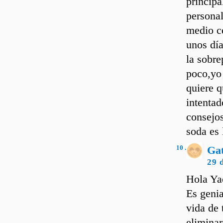
principa
personal
medio c
unos día
la sobre
poco,yo
quiere q
intentad
consejos
soda es 
10 .
Ga
29 
Hola Ya
Es genia
vida de 
eliminar