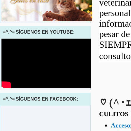
veterina
personal
informac
pesar d
=^.^= SÍGUENOS EN YOUTUBE:
SIEMPRE
consult
♡ (^･ｪ
=^.^= SÍGUENOS EN FACEBOOK:
CULITOS
Accesor