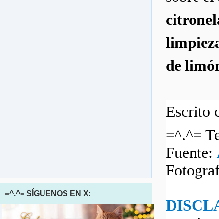
citronel
limpiez
de limó
Escrito 
=^.^= Te
Fuente:
Fotogra
=^.^= SÍGUENOS EN X:
DISCL