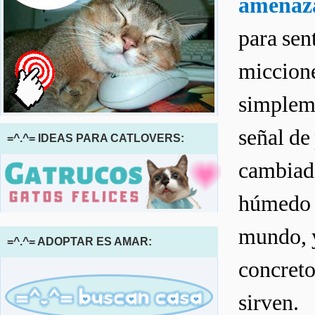
amenaz
para sen
miccion
simpleme
señal de
=^.^= IDEAS PARA CATLOVERS:
cambiado
húmedo d
mundo, y
=^.^= ADOPTAR ES AMAR:
concreto
sirven.