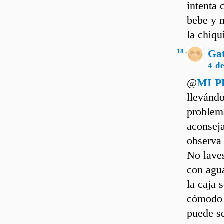
intenta 
bebe y n
la chiqu
18 .
Ga
4 d
@
MI 
llevándo
problema
aconseja
observa 
No laves
con agua
la caja 
cómodo p
puede s