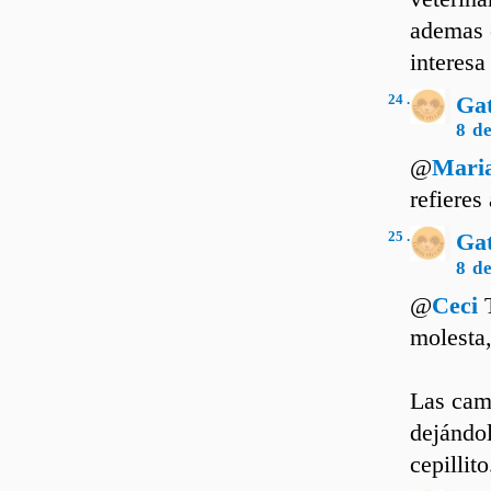
ademas e
interesa
24 .
Ga
8 d
@
Mari
refieres
25 .
Ga
8 d
@
Ceci
T
molesta,
Las cam
dejándol
cepillit