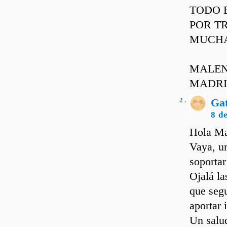
TODO 
POR T
MUCHA
MALE
MADR
2 .
Ga
8 d
Hola Ma
Vaya, un
soportar
Ojalá la
que seg
aportar 
Un salud