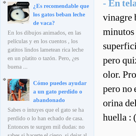
- En tel
¿Es recomendable que
los gatos beban leche
vinagre 
de vaca?
minutos 
En los dibujos animados, en las
películas y en los cuentos , los
superfic
gatitos lindos lametean rica leche
pero qui
en un platito o tazón. Pero, ¿es
buena ...
olor. Pr
Cómo puedes ayudar
pero no 
a un gato perdido o
abandonado
orina de
Sabes o intuyes que el gato se ha
huella : 
perdido o lo han echado de casa.
Entonces te surgen mil dudas: no
sabes si hacerte el ciego, si dejar al