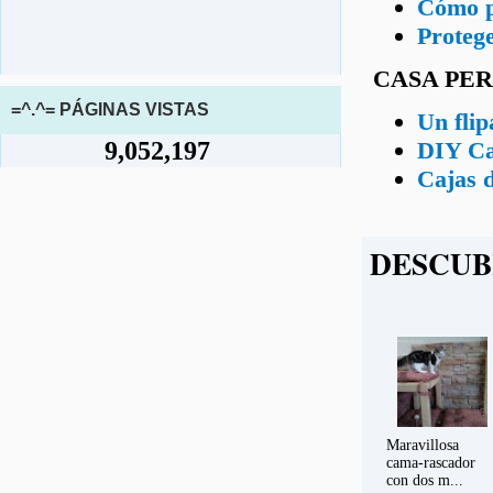
Cómo pl
Protege
CASA PE
=^.^= PÁGINAS VISTAS
Un flip
DIY Cas
9,052,197
Cajas d
DESCUB
Maravillosa
cama-rascador
con dos m...