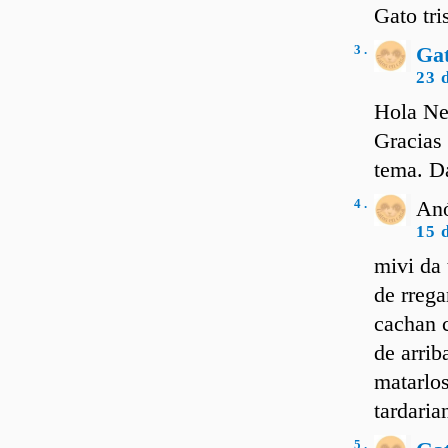
Gato tri
3 .
Ga
23 
Hola Ne
Gracias 
tema. Da
4 .
Anó
15 
mivi da 
de rrega
cachan c
de arrib
matarlos
tardaria
5 .