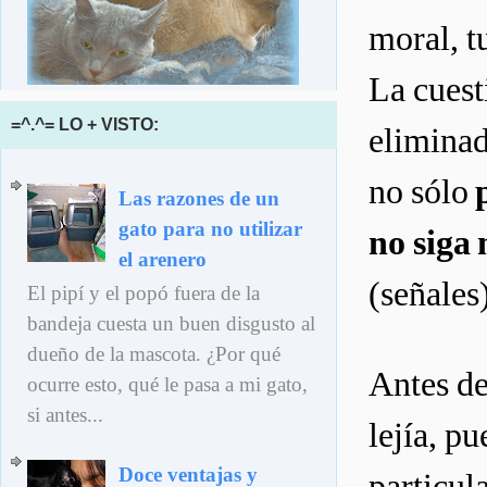
moral, t
La cuest
=^.^= LO + VISTO:
eliminad
no sólo
Las razones de un
gato para no utilizar
no siga
el arenero
(señales
El pipí y el popó fuera de la
bandeja cuesta un buen disgusto al
dueño de la mascota. ¿Por qué
Antes de
ocurre esto, qué le pasa a mi gato,
si antes...
lejía, pu
Doce ventajas y
particul