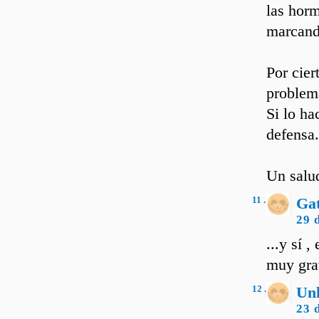
las horm
marcando
Por cier
problem
Si lo ha
defensa.
Un salu
11 .
Ga
29 
...y sí 
muy gra
12 .
Un
23 