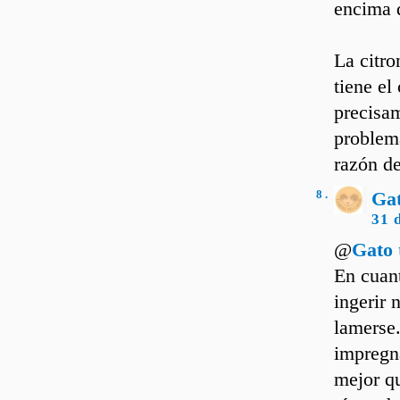
encima d
La citro
tiene el
precisam
problema
razón d
8 .
Ga
31 
@
Gato 
En cuant
ingerir 
lamerse.
impregna
mejor qu