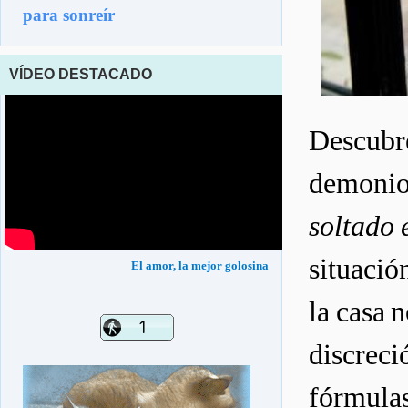
para sonreír
VÍDEO DESTACADO
Descubre
demonios
soltado 
situació
El amor, la mejor golosina
la casa 
discreci
fórmulas