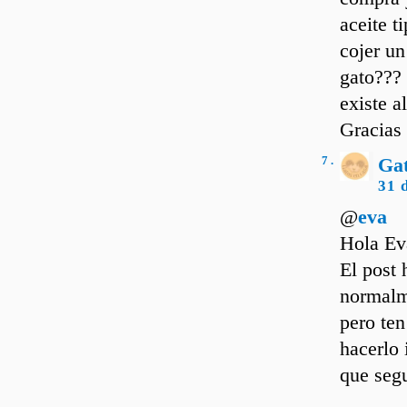
aceite t
cojer un
gato??? 
existe a
Gracias
7 .
Ga
31 
@
eva
Hola Ev
El post 
normalm
pero ten
hacerlo 
que segu