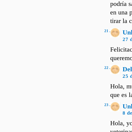
podría s
en una 
tirar la
21 .
Un
27 
Felicita
querem
22 .
Del
25 
Hola, m
que es l
23 .
Un
8 d
Hola, y
veterina