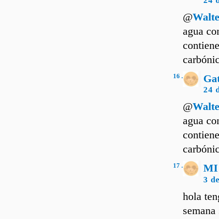
24 
@
Walte
agua con
contiene
carbónic
16 .
Ga
24 
@
Walte
agua con
contiene
carbónic
17 .
MI
3 d
hola ten
semana s