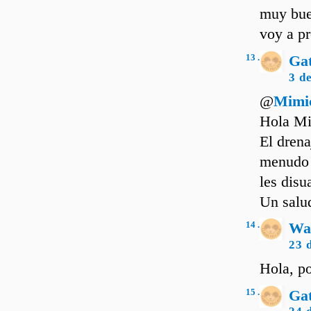
muy buen
voy a pr
13 .
Ga
3 d
@
Mimi
Hola Mi
El drena
menudo 
les disu
Un salu
14 .
Wa
23 
Hola, po
15 .
Ga