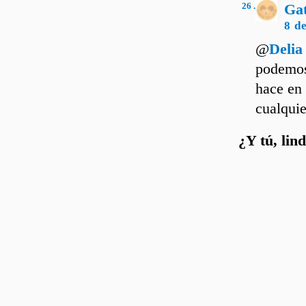
26 .
Ga
8 d
@
Delia
podemos 
hace en 
cualquie
¿Y tú, lin