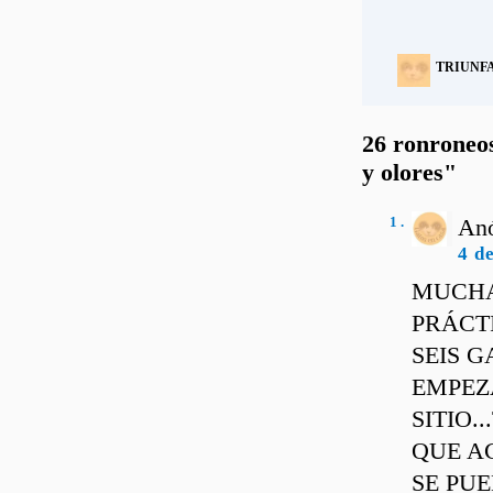
TRIUNF
26 ronroneos
y olores"
1 .
Anó
4 d
MUCHA
PRÁCT
SEIS 
EMPEZ
SITIO.
QUE A
SE PU