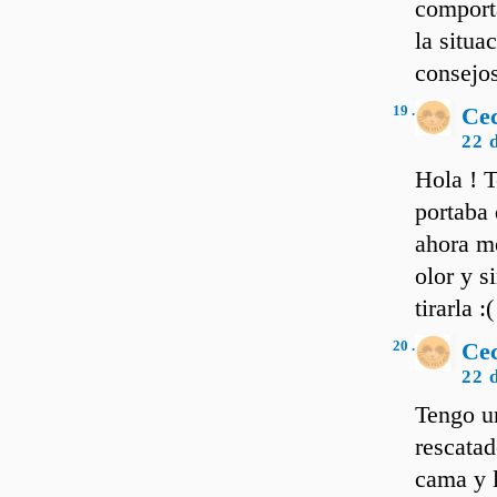
comporta
la situa
consejo
19 .
Cec
22 
Hola ! T
portaba 
ahora me
olor y s
tirarla :(
20 .
Cec
22 
Tengo un
rescatad
cama y l