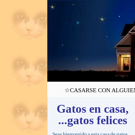
☆CASARSE CON ALGUIEN C
Gatos en casa,
...gatos felices
Seas bienvenido a esta casa de gatos,