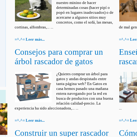
nuestro minino de hacer
determinadas cosas (hacer pipí o
popó en lugares inadecuados) o de
acercarse a algunos sitios muy
concretos, como el sofá, las mesas,
cortinas, alfombras,... ...
de mal genio
=^.^= Leer más...
=^.^= Leer
Consejos para comprar un
Enseñ
árbol rascador de gatos
rasca
¿Quieres comprar un árbol para
gatos y andas despistado entre
tanta página web? En Gatos en
casa hemos pasado una mañana
entera navegando por la red en
busca de productos con una buena
relación calidad-precio. La
experiencia ha sido aleccionadora,... ...
...
=^.^= Leer más...
=^.^= Leer
Construir un super rascador
Cómo