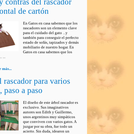
y contras del rascador
ontal de cartón
En Gatos en casa sabemos que los
rascadores son un elemento clave
para el cuidado del gato ...y
también para conseguir el perfecto
estado de sofás, tapizados y demás
mobiliario de nuestro hogar. En
Gatos en casa sabemos que los
 ...
 más...
 rascador para varios
, paso a paso
El diseño de este árbol rascador es
exclusivo. Sus imaginativos
autores son Edith y Guillermo,
unos argentinos muy simpáticos
que conviven con varios gatos. A
juzgar por su obra, fue todo un
acierto. Sin duda, idearon un