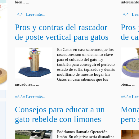
bien... ...
interesante 
=^.^= Leer más...
=^.^= Leer
Pros y contras del rascador
Pros 
de poste vertical para gatos
de ca
En Gatos en casa sabemos que los
rascadores son un elemento clave
para el cuidado del gato ...y
también para conseguir el perfecto
estado de sofás, tapizados y demás
mobiliario de nuestro hogar. En
Gatos en casa sabemos que los
rascadores... ...
bien... ...
=^.^= Leer más...
=^.^= Leer
Consejos para educar a un
Mona 
gato rebelde con limones
pero 
Podríamos llamarla Operación
limón. Su objetivo sería disuadir a