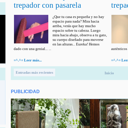
trepador con pasarela
trepa
¿Que tu casa es pequeña y no hay
espacio para nada? Mira hacia
arriba, verás que hay mucho
espacio sobre tu cabeza. Luego
mira hacia abajo, observa a tu gato,
su cuerpo diseñado para moverse
en las alturas... Eureka! Hemos
dado con una genial... ...
auténticos e
=^.^= Leer más...
=^.^= Leer
Entradas más recientes
Inicio
PUBLICIDAD