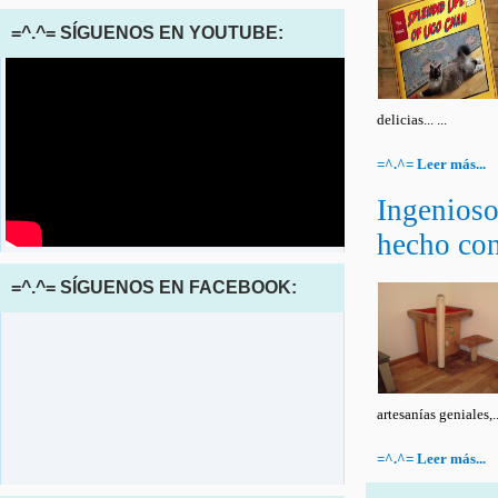
=^.^= SÍGUENOS EN YOUTUBE:
delicias... ...
=^.^= Leer más...
Ingenioso
hecho con
=^.^= SÍGUENOS EN FACEBOOK:
artesanías geniales,...
=^.^= Leer más...