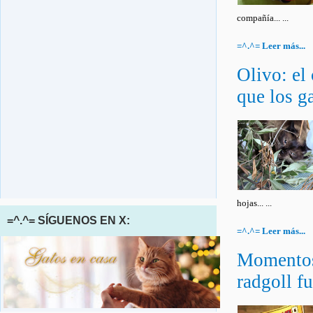
compañía... ...
=^.^= Leer más...
Olivo: el
que los g
hojas... ...
=^.^= SÍGUENOS EN X:
=^.^= Leer más...
Momentos
radgoll f