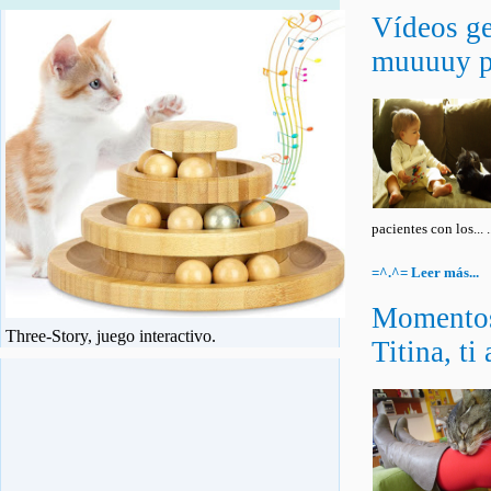
Vídeos ge
muuuuy p
pacientes con los... .
=^.^= Leer más...
Momentos
Three-Story, juego interactivo.
Titina, ti