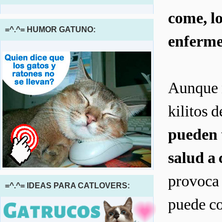
come, lo
=^.^= HUMOR GATUNO:
enferm
Aunque n
kilitos 
pueden 
salud a
provoca 
=^.^= IDEAS PARA CATLOVERS:
puede co