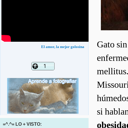
Gato sin
El amor, la mejor golosina
enfermed
mellitus
Missour
húmedos,
si habla
obesidad
=^.^= LO + VISTO: