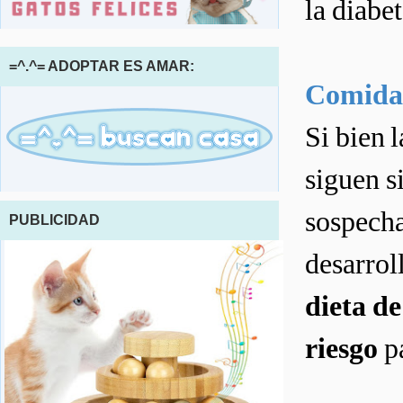
la diabet
=^.^= ADOPTAR ES AMAR:
Comida 
Si bien l
siguen s
sospecha
PUBLICIDAD
desarrol
dieta d
riesgo
pa