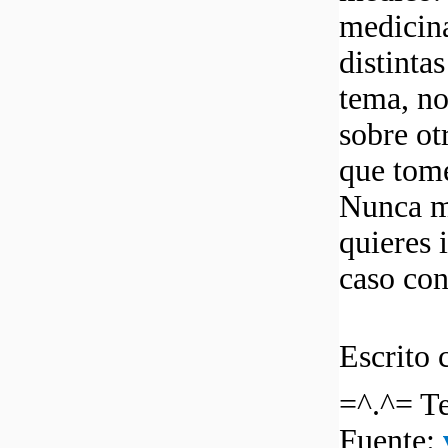
medicina
distinta
tema, n
sobre ot
que tome
Nunca me
quieres 
caso con
Escrito 
=^.^= Te
Fuente: