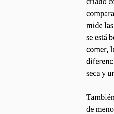
criado c
comparar
mide las
se está 
comer, l
diferenc
seca y u
También 
de menos