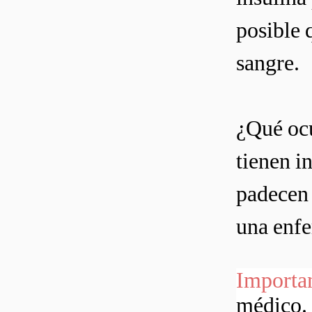
posible 
sangre.
¿Qué ocu
tienen i
padecen 
una enf
Importa
médico. 