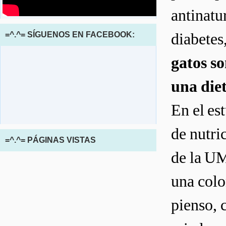
antinatu
diabetes
=^.^= SÍGUENOS EN FACEBOOK:
gatos so
una die
En el es
de nutri
=^.^= PÁGINAS VISTAS
de la UM
una colo
pienso, 