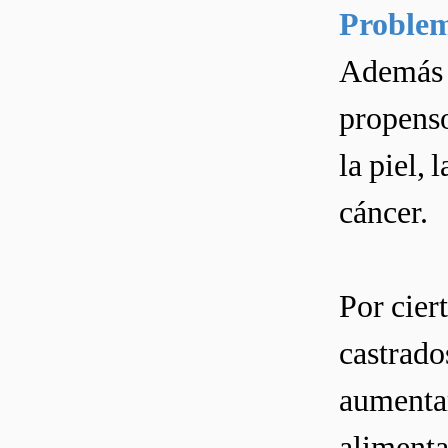
Problem
Además d
propenso
la piel, 
cáncer.
Por cier
castrado
aumentar
alimenta