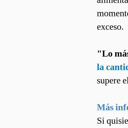
momento 
exceso.
"Lo más
la cant
supere e
Más inf
Si quisi