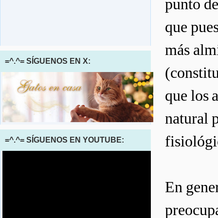
punto de
que pue
más almi
=^.^= SÍGUENOS EN X:
(constit
que los 
natural 
fisiológ
=^.^= SÍGUENOS EN YOUTUBE:
En gener
preocupa