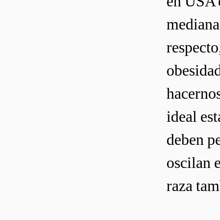
en USA e
mediana 
respecto
obesidad
hacernos
ideal es
deben p
oscilan e
raza tam