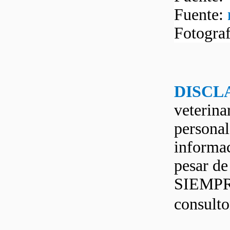
Fuente:
Fotogra
DISCL
veterina
personal
informac
pesar d
SIEMPRE
consult