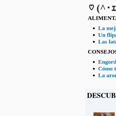
♡ (^･ｪ
ALIMENT
La mejo
Un flip
Las lat
CONSEJO
Engorda
Cómo t
La arom
DESCUB