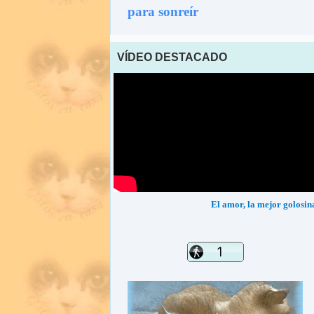
para sonreír
VÍDEO DESTACADO
El amor, la mejor golosin