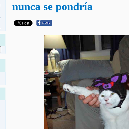
nunca se pondría
s
.
r