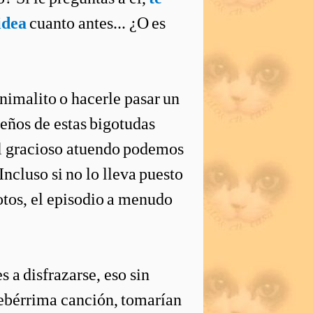
idea
cuanto antes... ¿O es
animalito o hacerle pasar un
eños de estas bigotudas
el gracioso atuendo podemos
ncluso si no lo lleva puesto
fotos, el episodio a menudo
s a disfrazarse, eso sin
bérrima canción, tomarían