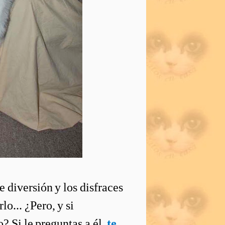
e diversión y los disfraces
o... ¿Pero, y si
? Si le preguntas a él,
te