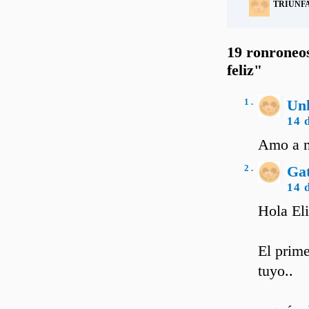
TRIUNF
19 ronroneos
feliz"
1 .
Un
14 
Amo a mi
2 .
Ga
14 
Hola Eli
El prime
tuyo..