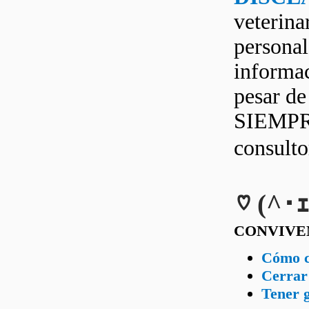
veterina
personal
informac
pesar d
SIEMPRE
consult
♡ (^･ｪ
CONVIVE
Cómo ca
Cerrar 
Tener g