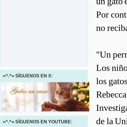
un gato 
Por cont
no recib
"Un perr
Los niño
=^.^= SÍGUENOS EN X:
los gatos
Rebecca 
Investig
de la Un
=^.^= SÍGUENOS EN YOUTUBE: