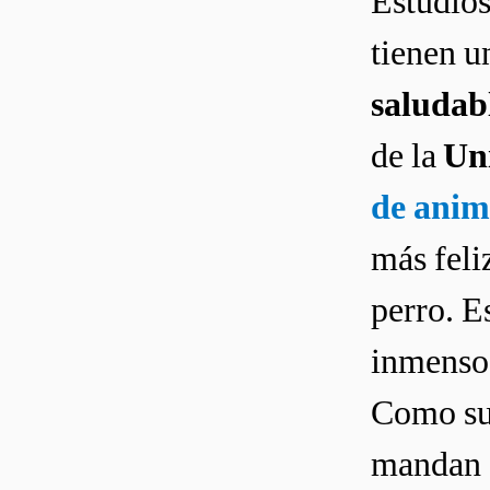
Estudios
tienen u
saludabl
de la
Un
de anim
más feli
perro. E
inmenso 
Como sue
mandan 