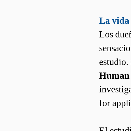
La vida 
Los dueñ
sensacio
estudio.
Human
investig
for appl
El estud