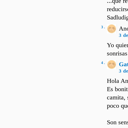
...qué r
reducirs
Sadludi
3 .
Anó
3 d
Yo quier
sonrisas
4 .
Ga
3 d
Hola An
Es bonit
camita, 
poco que
Son sens