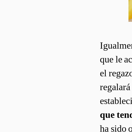
Igualmen
que le a
el regaz
regalará
establec
que ten
ha sido 