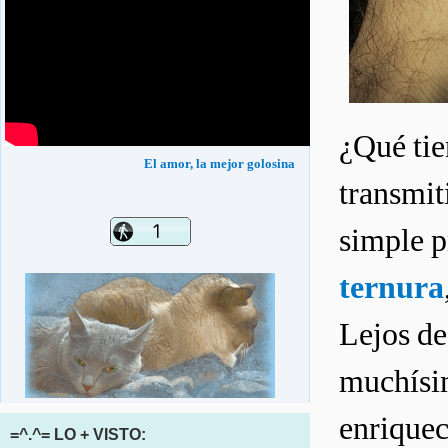
¿Qué tie
El amor, la mejor golosina
transmit
simple p
ternura
Lejos de
muchísim
enriquec
=^.^= LO + VISTO: