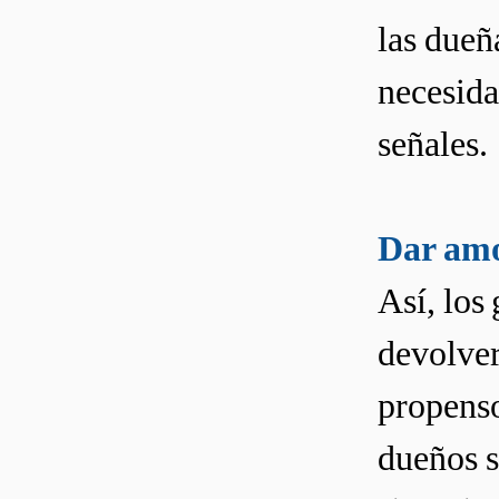
las dueñ
necesida
señales.
Dar amo
Así, los
devolver
propenso
dueños s