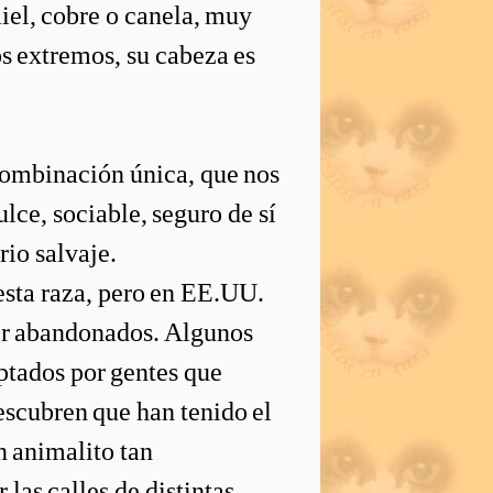
iel, cobre o canela, muy
s extremos, su cabeza es
 combinación única, que nos
lce, sociable, seguro de sí
io salvaje.
 esta raza, pero en EE.UU.
ser abandonados. Algunos
ptados por gentes que
escubren que han tenido el
n animalito tan
 las calles de distintas