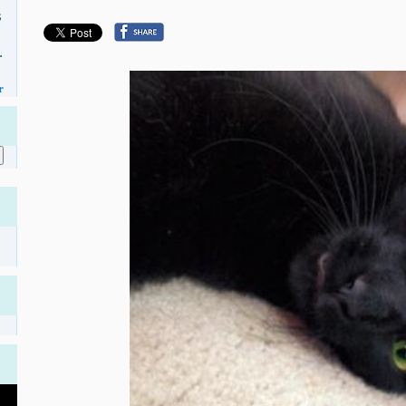
s
.
r