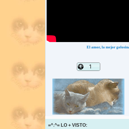
El amor, la mejor golosin
=^.^= LO + VISTO: