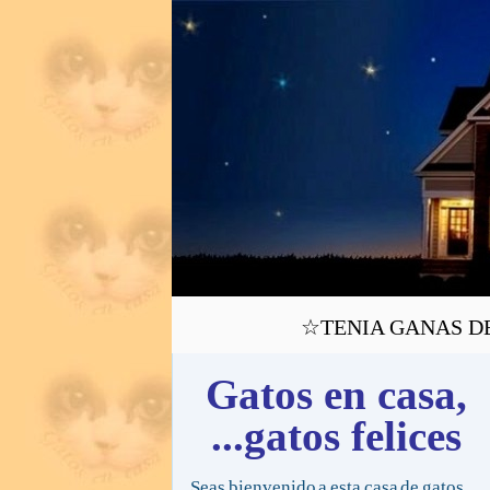
☆TENIA GANAS DE V
Gatos en casa,
...gatos felices
Seas bienvenido a esta casa de gatos,