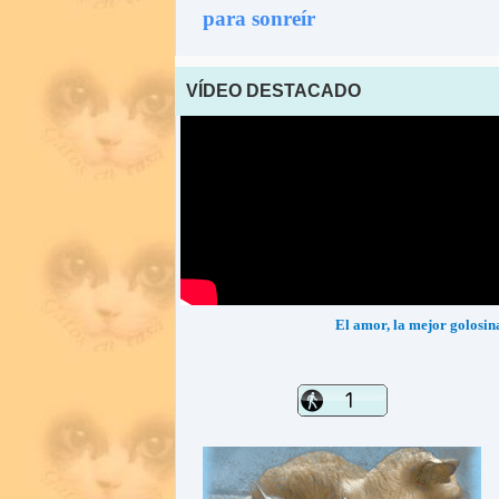
para sonreír
VÍDEO DESTACADO
El amor, la mejor golosin