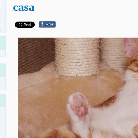
casa
s
.
r