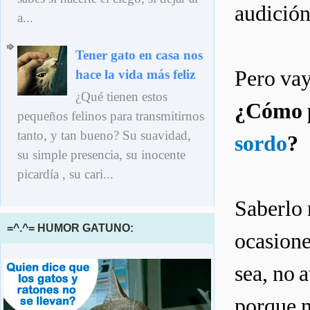
audición
a...
Tener gato en casa nos
Pero vay
hace la vida más feliz
¿Qué tienen estos
¿Cómo p
pequeños felinos para transmitirnos
tanto, y tan bueno? Su suavidad,
sordo
?
su simple presencia, su inocente
picardía , su cari...
Saberlo 
=^.^= HUMOR GATUNO:
ocasione
sea, no 
porque n