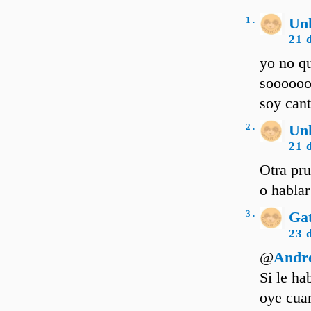
1 .
Un
21 
yo no q
soooooo
soy can
2 .
Un
21 
Otra pru
o hablar
3 .
Ga
23 
@
Andre
Si le ha
oye cuan