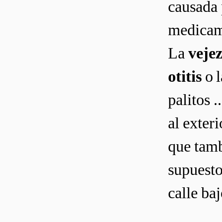
causada 
medicam
La
veje
otitis
o 
palitos .
al exteri
que tamb
supuesto
calle ba