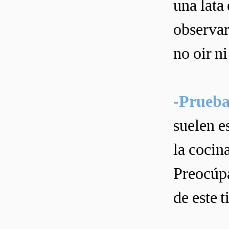
una lata
observar
no oir ni
-Prueba 
suelen e
la cocin
Preocúpa
de este t