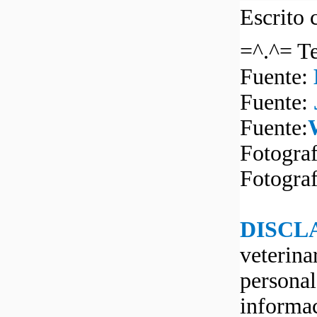
Escrito 
=^.^= Te
Fuente:
Fuente:
Fuente:
Fotogra
Fotogra
DISCL
veterina
personal
informac