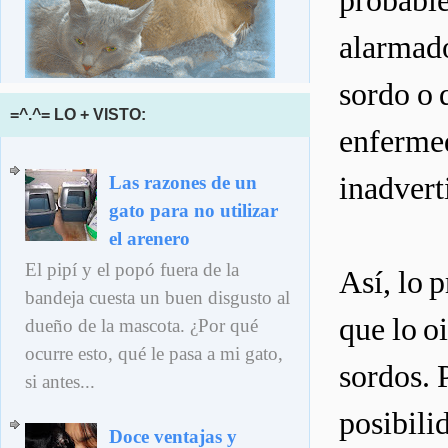
probable
alarmado
sordo o 
=^.^= LO + VISTO:
enfermed
inadvert
Las razones de un
gato para no utilizar
el arenero
El pipí y el popó fuera de la
Así, lo 
bandeja cuesta un buen disgusto al
que lo o
dueño de la mascota. ¿Por qué
ocurre esto, qué le pasa a mi gato,
sordos. 
si antes...
posibili
Doce ventajas y