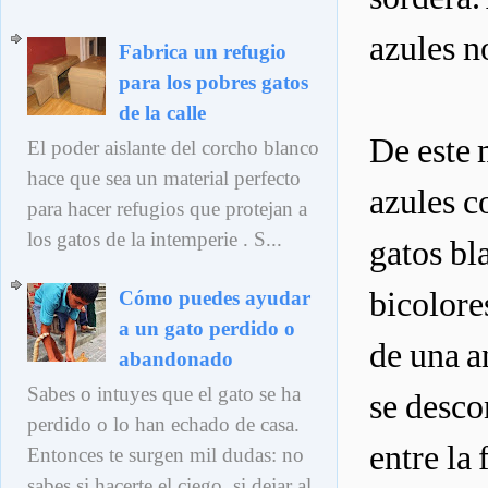
azules n
Fabrica un refugio
para los pobres gatos
de la calle
De este 
El poder aislante del corcho blanco
hace que sea un material perfecto
azules c
para hacer refugios que protejan a
los gatos de la intemperie . S...
gatos bl
bicolore
Cómo puedes ayudar
a un gato perdido o
de una a
abandonado
Sabes o intuyes que el gato se ha
se desco
perdido o lo han echado de casa.
entre la
Entonces te surgen mil dudas: no
sabes si hacerte el ciego, si dejar al