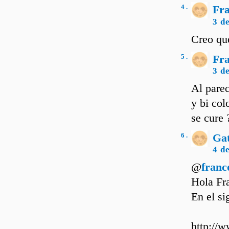
4 .
Fr
3 d
Creo que
5 .
Fr
3 d
Al parec
y bi col
se cure 
6 .
Ga
4 d
@
franc
Hola Fr
En el si
http://