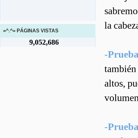
sabremos
la cabeza
=^.^= PÁGINAS VISTAS
9,052,686
-Prueba
también 
altos, p
volumen,
-Prueba