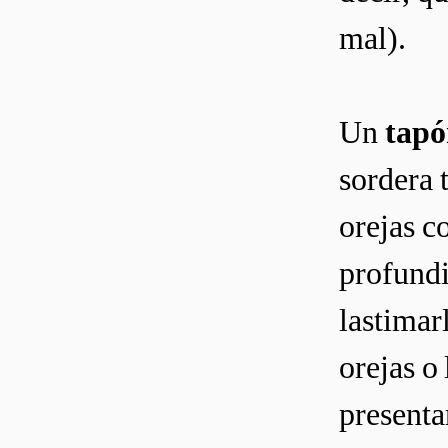
mal).
Un
tapó
sordera 
orejas c
profundi
lastimar
orejas o
presenta