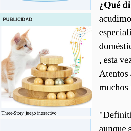
¿Qué dic
acudimo
PUBLICIDAD
especial
doméstic
, esta ve
Atentos 
muchos m
"Definit
Three-Story, juego interactivo.
aunque s