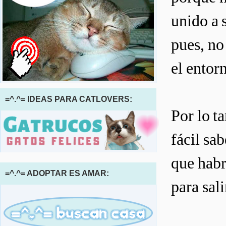
unido a 
pues, no
el entor
=^.^= IDEAS PARA CATLOVERS:
Por lo t
fácil sab
que habr
=^.^= ADOPTAR ES AMAR:
para sali