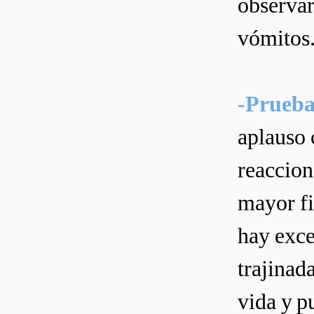
observar
vómitos
-Prueba
aplauso 
reaccion
mayor fi
hay exce
trajinad
vida y p