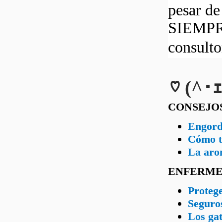
pesar d
SIEMPRE
consult
♡ (^･ｪ
CONSEJO
Engorda
Cómo t
La arom
ENFERME
Protege
Seguros
Los gat