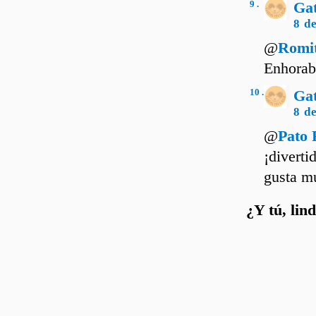
9 .
Ga
8 d
@
Romi
Enhorabu
10 .
Ga
8 d
@
Pato 
¡diverti
gusta mu
¿Y tú, lin