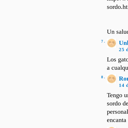
sordo.h
Un salu
7 .
Un
25 
Los gato
a cualqu
8 .
Ro
14 
Tengo u
sordo de
personal
encanta