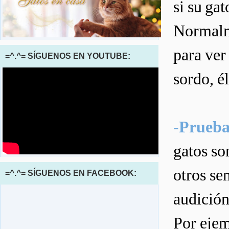
si su gat
Normalme
para ver
=^.^= SÍGUENOS EN YOUTUBE:
sordo, é
-Prueba
gatos so
otros sen
=^.^= SÍGUENOS EN FACEBOOK:
audición
Por ejem