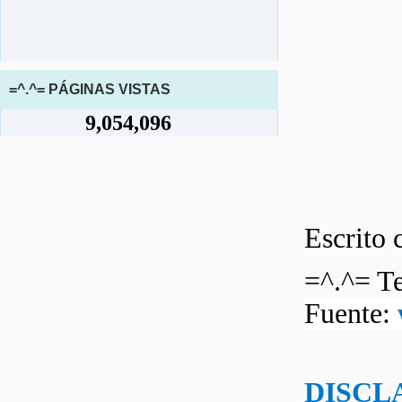
=^.^= PÁGINAS VISTAS
9,054,096
Escrito 
=^.^= Te
Fuente:
DISCL