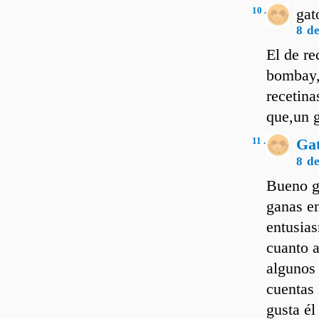
10 .
gat
8 d
El de re
bombay,y
recetina
que,un g
11 .
Ga
8 d
Bueno g
ganas en
entusia
cuanto a
algunos
cuentas 
gusta él