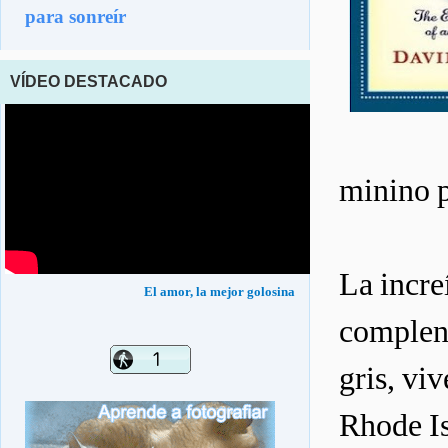
para sonreír
VÍDEO DESTACADO
minino p
La incre
El amor, la mejor golosina
complent
gris, vi
Rhode Is