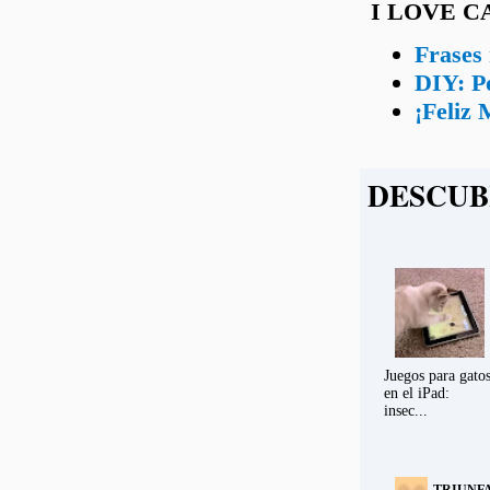
I LOVE C
Frases 
DIY: Po
¡Feliz 
DESCUB
Juegos para gato
en el iPad:
insec...