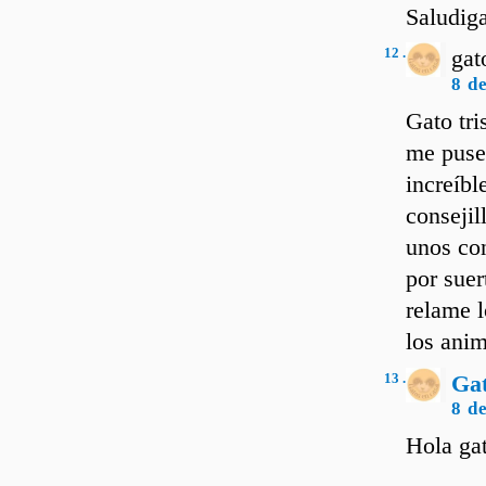
Saludig
12 .
gat
8 d
Gato tri
me puse 
increíbl
conseji
unos co
por suer
relame l
los anim
13 .
Ga
8 d
Hola ga