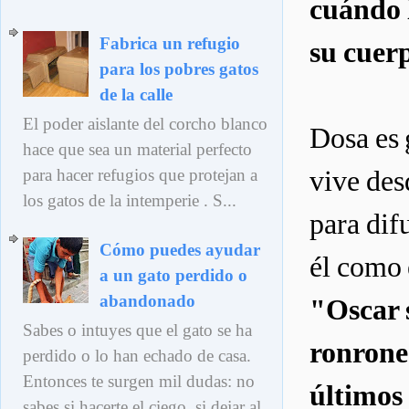
cuándo 
Fabrica un refugio
su cuer
para los pobres gatos
de la calle
El poder aislante del corcho blanco
Dosa es 
hace que sea un material perfecto
vive des
para hacer refugios que protejan a
los gatos de la intemperie . S...
para dif
Cómo puedes ayudar
él como 
a un gato perdido o
abandonado
"Oscar s
Sabes o intuyes que el gato se ha
ronrone
perdido o lo han echado de casa.
Entonces te surgen mil dudas: no
último
sabes si hacerte el ciego, si dejar al