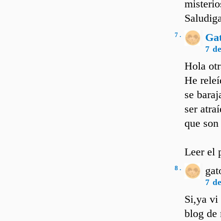
misterio
Saludiga
7 .
Ga
7 d
Hola otr
He releí
se baraj
ser atra
que son 
Leer el
8 .
gat
7 d
Si,ya vi
blog de 