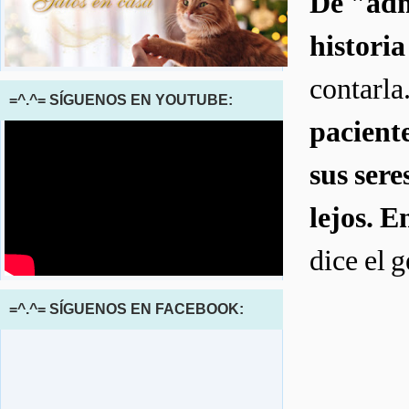
De "adm
historia
contarla
=^.^= SÍGUENOS EN YOUTUBE:
pacient
sus sere
lejos. E
dice el g
=^.^= SÍGUENOS EN FACEBOOK: