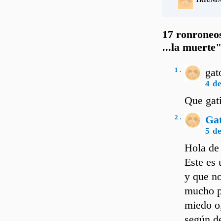
TRIUNF
17 ronroneos
...la muerte
1 .
gat
4 d
Que gati
2 .
Ga
5 d
Hola de
Este es 
y que n
mucho po
miedo o,
según de