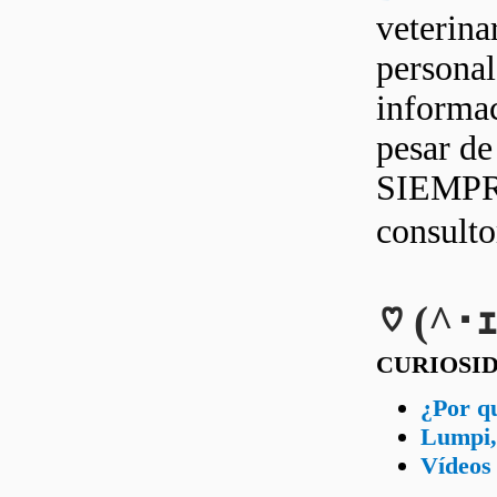
veterina
personal
informac
pesar d
SIEMPRE
consult
♡ (^･ｪ
CURIOSI
¿Por qu
Lumpi, 
Vídeos 