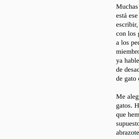
Muchas g
está ese
escribir
con los 
a los p
miembro
ya hable
de desac
de gato 
Me alegr
gatos. H
que hemo
supuesto
abrazote