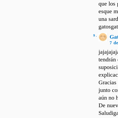
que los 
esque m
una sard
gatosgat
9 .
Ga
7 d
jajajaja
tendrán 
suposici
explicac
Gracias 
junto c
aún no 
De nuevo
Saludiga