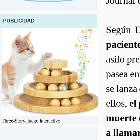
Journal 
PUBLICIDAD
Según D
pacient
asilo pr
pasea en
se lanza
ellos,
el
muerte 
Three-Story, juego interactivo.
a llamar