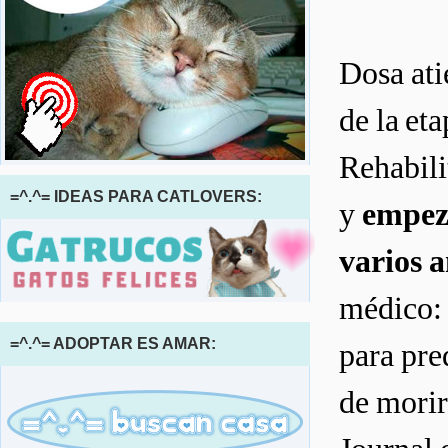
Dosa ati
de la et
Rehabili
=^.^= IDEAS PARA CATLOVERS:
y
empezó
varios 
médico: 
=^.^= ADOPTAR ES AMAR:
para pre
de morir