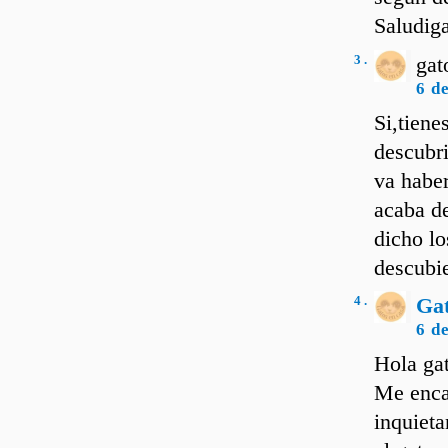
Saludiga
3 .
gat
6 d
Si,tiene
descubri
va haber
acaba d
dicho l
descubie
4 .
Ga
6 d
Hola ga
Me encan
inquieta