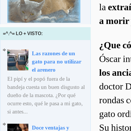
la
extra
a morir
=^.^= LO + VISTO:
¿Que có
Las razones de un
Óscar int
gato para no utilizar
el arenero
los anc
El pipí y el popó fuera de la
doctor D
bandeja cuesta un buen disgusto al
dueño de la mascota. ¿Por qué
rondas c
ocurre esto, qué le pasa a mi gato,
si antes...
gato ord
Su histo
Doce ventajas y