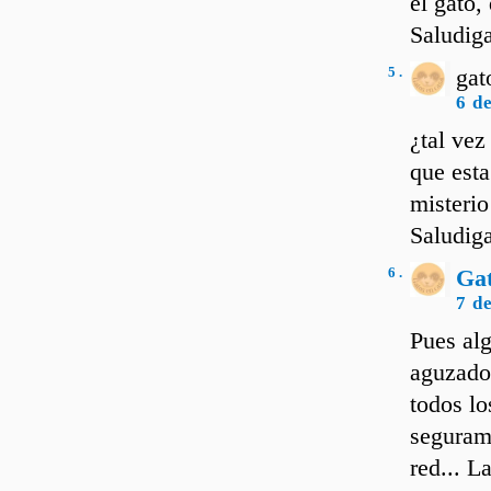
el gato,
Saludiga
5 .
gat
6 d
¿tal vez
que esta
misterio
Saludiga
6 .
Ga
7 d
Pues alg
aguzado
todos lo
segurame
red... L