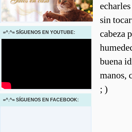
echarles
sin toca
cabeza p
=^.^= SÍGUENOS EN YOUTUBE:
humedeci
buena id
manos, c
; )
=^.^= SÍGUENOS EN FACEBOOK: