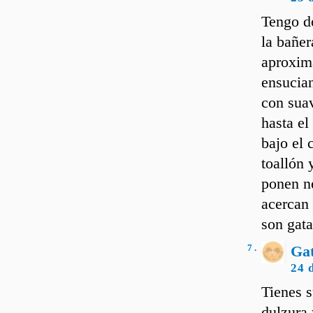
Tengo do
la bañer
aproxim
ensucia
con suav
hasta el
bajo el 
toallón 
ponen ne
acercan 
son gata
7 .
Ga
24 
Tienes s
dulzura 