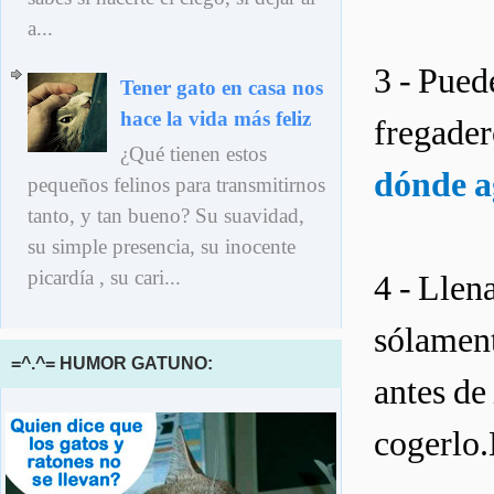
a...
3 - Pued
Tener gato en casa nos
hace la vida más feliz
fregader
¿Qué tienen estos
dónde a
pequeños felinos para transmitirnos
tanto, y tan bueno? Su suavidad,
su simple presencia, su inocente
picardía , su cari...
4 - Llen
sólament
=^.^= HUMOR GATUNO:
antes de
cogerlo.E