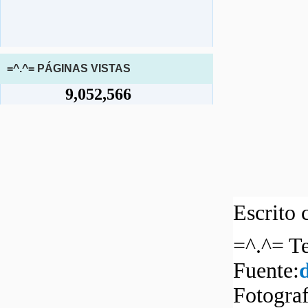
=^.^= PÁGINAS VISTAS
9,052,566
Escrito 
=^.^= Te
Fuente:
Fotograf