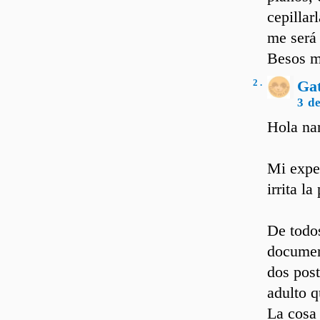
cepillar
me será
Besos m
2 .
Ga
3 d
Hola na
Mi exper
irrita l
De todo
document
dos post
adulto q
La cosa