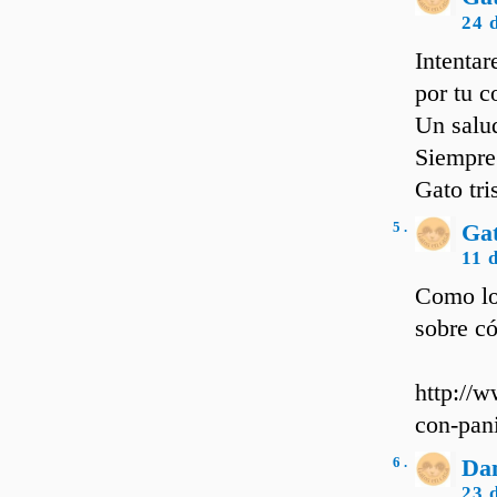
24 
Intentar
por tu c
Un salud
Siempre
Gato tri
5 .
Ga
11 
Como lo 
sobre có
http://
con-pan
6 .
Dan
23 