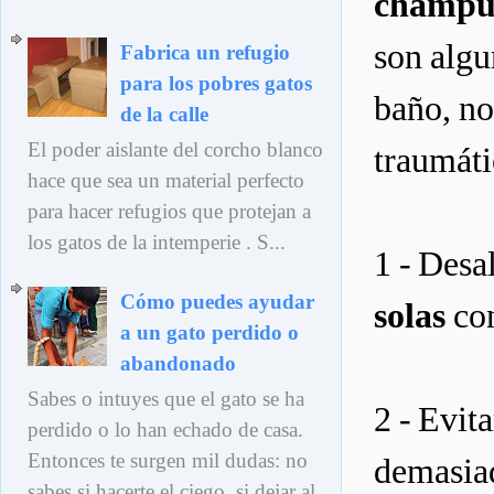
champú,
son algu
Fabrica un refugio
para los pobres gatos
baño, no
de la calle
El poder aislante del corcho blanco
traumáti
hace que sea un material perfecto
para hacer refugios que protejan a
los gatos de la intemperie . S...
1 - Desa
Cómo puedes ayudar
solas
con
a un gato perdido o
abandonado
Sabes o intuyes que el gato se ha
2 - Evit
perdido o lo han echado de casa.
Entonces te surgen mil dudas: no
demasia
sabes si hacerte el ciego, si dejar al