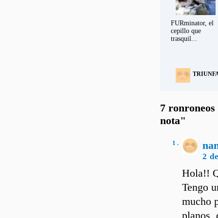
FURminator, el
cepillo que
trasquil...
TRIUNF
7 ronroneos 
nota"
1 .
nan
2 d
Hola!! Q
Tengo un
mucho po
planos, 