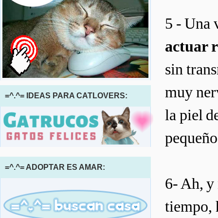
5 - Una 
actuar 
sin tran
muy nerv
=^.^= IDEAS PARA CATLOVERS:
la piel 
pequeño,
=^.^= ADOPTAR ES AMAR:
6- Ah, y
tiempo, 