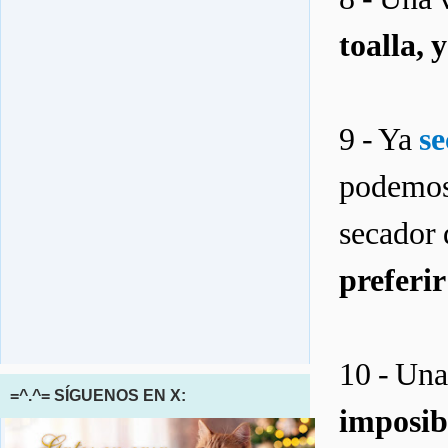
toalla, 
9 - Ya
se
podemos 
secador 
preferir
10 - Un
=^.^= SÍGUENOS EN X:
imposib