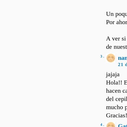
Un poqu
Por ahor
A ver s
de nuest
3 .
nan
21 
jajaja
Hola!! E
hacen c
del cepi
mucho 
Gracias!
4 .
Ga