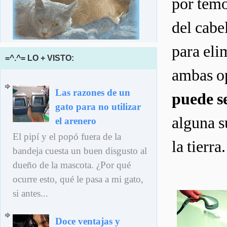
por temo
del cabe
para eli
=^.^= LO + VISTO:
ambas op
Las razones de un
puede se
gato para no utilizar
alguna s
el arenero
El pipí y el popó fuera de la
la tierra.
bandeja cuesta un buen disgusto al
dueño de la mascota. ¿Por qué
ocurre esto, qué le pasa a mi gato,
si antes...
Doce ventajas y