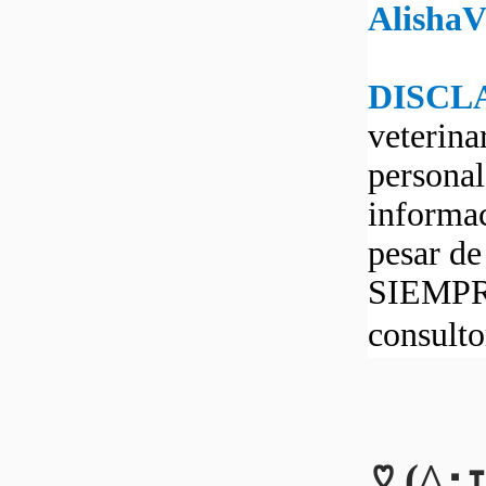
Alisha
DISCL
veterina
personal
informac
pesar d
SIEMPRE
consult
♡ (^･ｪ