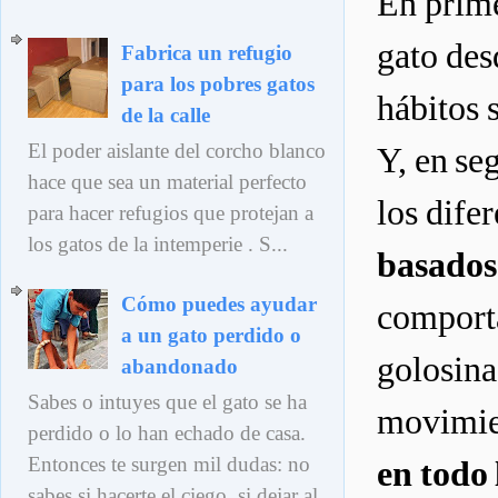
En prime
gato des
Fabrica un refugio
para los pobres gatos
hábitos 
de la calle
El poder aislante del corcho blanco
Y, en se
hace que sea un material perfecto
los dife
para hacer refugios que protejan a
los gatos de la intemperie . S...
basados
Cómo puedes ayudar
comporta
a un gato perdido o
golosina
abandonado
Sabes o intuyes que el gato se ha
movimien
perdido o lo han echado de casa.
Entonces te surgen mil dudas: no
en todo 
sabes si hacerte el ciego, si dejar al