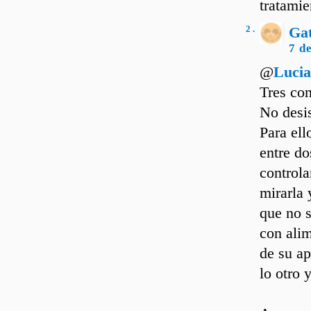
tratamie
2 .
Ga
7 d
@
Lucia
Tres con
No desis
Para ell
entre d
controla
mirarla 
que no 
con ali
de su ap
lo otro 