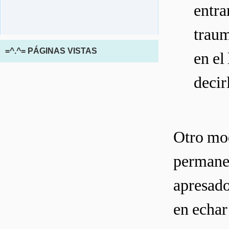
entra
traum
=^.^= PÁGINAS VISTAS
en el
decir
Otro mod
permanec
apresado
en echar 