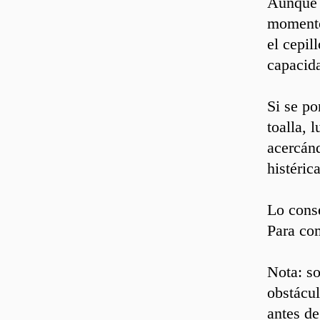
Aunque 
momento
el cepil
capacid
Si se po
toalla, 
acercánd
histérica
Lo conse
Para co
Nota: so
obstácul
antes de