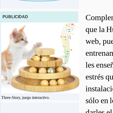
Compleme
PUBLICIDAD
que la H
web, pue
entrenam
les ense
estrés q
instalac
Three-Story, juego interactivo.
sólo en 
darles e