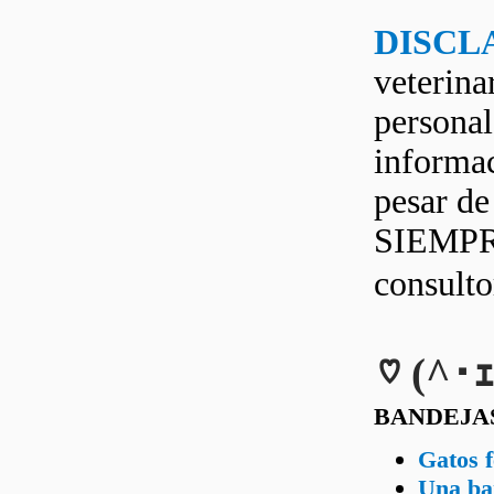
DISCL
veterina
personal
informac
pesar d
SIEMPRE
consult
♡ (^･ｪ
BANDEJA
Gatos f
Una ban