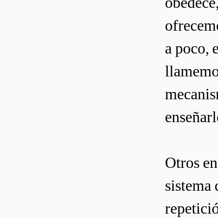
obedece, 
ofrecemo
a poco, 
llamemos
mecanism
enseñarl
Otros en
sistema 
repetici