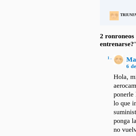
TRIUNF
2 ronroneos 
entrenarse?
1 .
Ma
6 d
Hola, mi
aerocama
ponerle 
lo que i
suminist
ponga la
no vuel