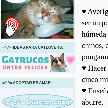
♥ Averig
ser un p
húmeda e
chinos, 
=^.^= IDEAS PARA CATLOVERS:
pongamo
♥ Hacer 
cinco mi
=^.^= ADOPTAR ES AMAR:
♥ Enseña
aburre.