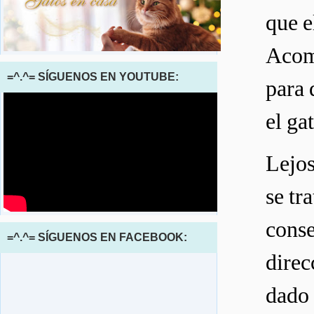
que e
Acomp
=^.^= SÍGUENOS EN YOUTUBE:
para 
el ga
Lejos
se tr
conse
=^.^= SÍGUENOS EN FACEBOOK:
direc
dado 