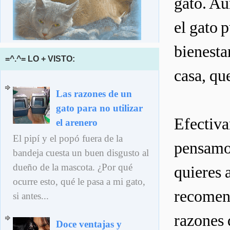
gato. Au
el gato 
bienestar
=^.^= LO + VISTO:
casa, que
Las razones de un
gato para no utilizar
Efectiv
el arenero
El pipí y el popó fuera de la
pensamos
bandeja cuesta un buen disgusto al
dueño de la mascota. ¿Por qué
quieres 
ocurre esto, qué le pasa a mi gato,
recomend
si antes...
razones 
Doce ventajas y