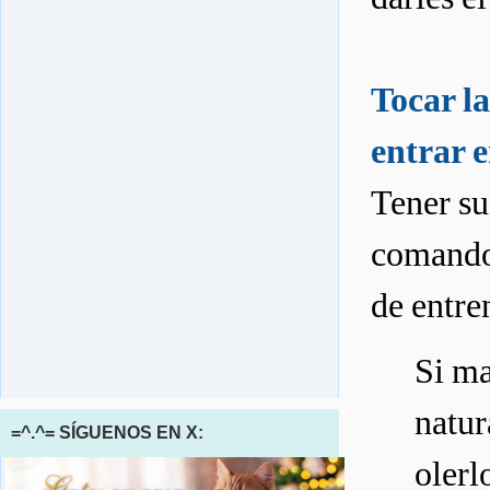
Tocar la
entrar e
Tener su
comando 
de entre
Si ma
natur
=^.^= SÍGUENOS EN X:
olerl