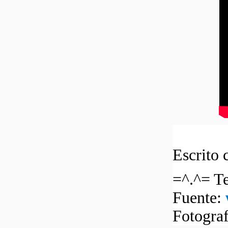
Escrito 
=^.^= Te
Fuente:
Fotogra