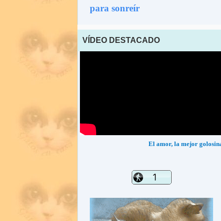
para sonreír
VÍDEO DESTACADO
El amor, la mejor golosin