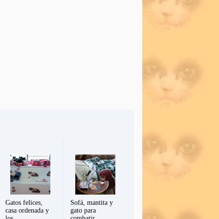
Gatos felices,
Sofá, mantita y
casa ordenada y
gato para
los ...
combatir ...