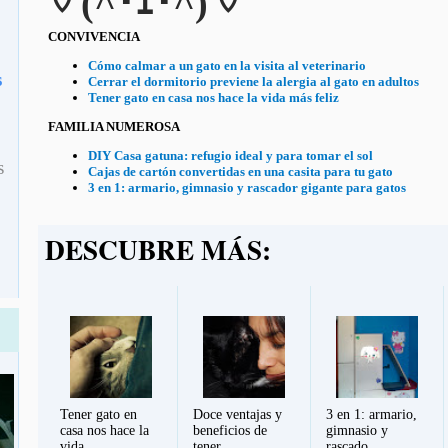
♡ (^･ｪ･^) ♡
CONVIVENCIA
Cómo calmar a un gato en la visita al veterinario
s
Cerrar el dormitorio previene la alergia al gato en adultos
Tener gato en casa nos hace la vida más feliz
FAMILIA NUMEROSA
DIY Casa gatuna: refugio ideal y para tomar el sol
s
Cajas de cartón convertidas en una casita para tu gato
3 en 1: armario, gimnasio y rascador gigante para gatos
DESCUBRE MÁS:
Tener gato en
Doce ventajas y
3 en 1: armario,
casa nos hace la
beneficios de
gimnasio y
vida...
tener...
rascado...