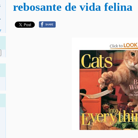
rebosante de vida felina
s
.
r