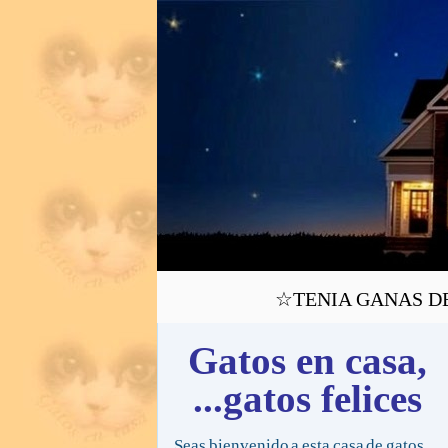
☆TENIA GANAS DE V
Gatos en casa,
...gatos felices
Seas bienvenido a esta casa de gatos,