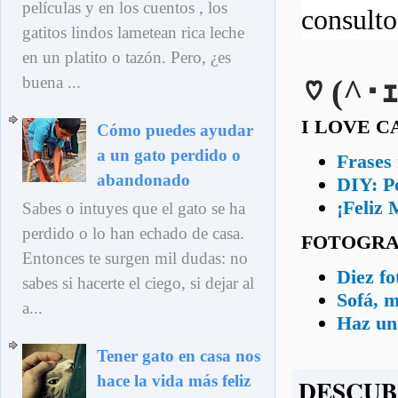
películas y en los cuentos , los
consult
gatitos lindos lametean rica leche
en un platito o tazón. Pero, ¿es
buena ...
♡ (^･ｪ
I LOVE C
Cómo puedes ayudar
a un gato perdido o
Frases 
abandonado
DIY: Po
¡Feliz 
Sabes o intuyes que el gato se ha
perdido o lo han echado de casa.
FOTOGRA
Entonces te surgen mil dudas: no
Diez fo
sabes si hacerte el ciego, si dejar al
Sofá, m
a...
Haz una
Tener gato en casa nos
hace la vida más feliz
DESCUB