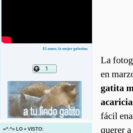
El amor, la mejor golosina
La fotog
en marzo
gatita 
acaricia
fácil en
querer 
=^.^= LO + VISTO: