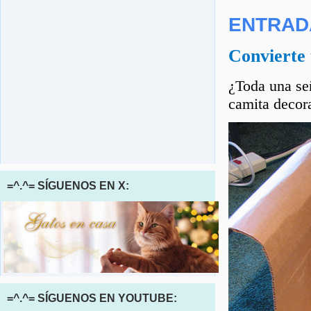
ENTRAD
Convierte 
¿Toda una señ
camita decora
=^.^= SÍGUENOS EN X:
=^.^= SÍGUENOS EN YOUTUBE: