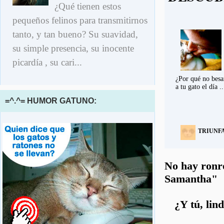
¿Qué tienen estos
pequeños felinos para transmitirnos
tanto, y tan bueno? Su suavidad,
su simple presencia, su inocente
picardía , su cari...
¿Por qué no besa
a tu gato el día ..
=^.^= HUMOR GATUNO:
TRIUNF
No hay ronr
Samantha"
¿Y tú, lin