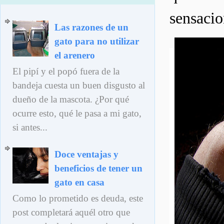
sensacio
Las razones de un
gato para no utilizar
el arenero
El pipí y el popó fuera de la
bandeja cuesta un buen disgusto al
dueño de la mascota. ¿Por qué
ocurre esto, qué le pasa a mi gato,
si antes...
Doce ventajas y
beneficios de tener un
gato en casa
Como lo prometido es deuda, este
post completará aquél otro que