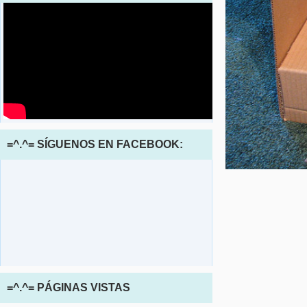
=^.^= SÍGUENOS EN FACEBOOK:
=^.^= PÁGINAS VISTAS