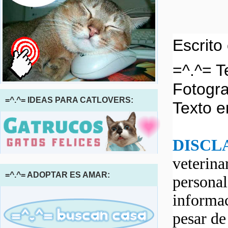
Escrito
=^.^= T
Fotogra
=^.^= IDEAS PARA CATLOVERS:
Texto e
DISCL
veterina
=^.^= ADOPTAR ES AMAR:
personal
informac
pesar d