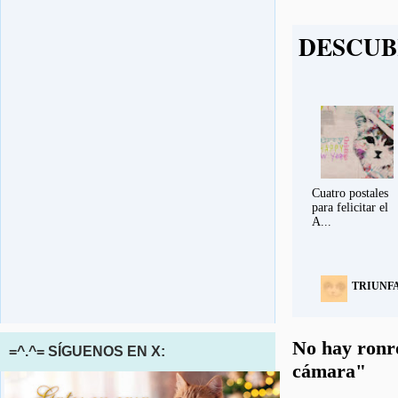
DESCUB
Cuatro postales
para felicitar el
A...
TRIUNF
No hay ronr
=^.^= SÍGUENOS EN X:
cámara"