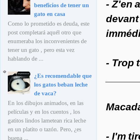
- Z'en 
beneficios de tener un
gato en casa
devant 
Como lo prometido es deuda, este
immédi
post completará aquél otro que
enumeraba los inconvenientes de
tener un gato , pero esta vez
hablando de ...
- Trop 
______
¿Es recomendable que
los gatos beban leche
de vaca?
En los dibujos animados, en las
Macada
películas y en los cuentos , los
gatitos lindos lametean rica leche
en un platito o tazón. Pero, ¿es
- I'm t
buena ...