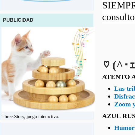
SIEMPRE
consult
PUBLICIDAD
♡ (^･ｪ
ATENTO A
Las tri
Disfrac
Zoom y 
AZUL RU
Three-Story, juego interactivo.
Humor: