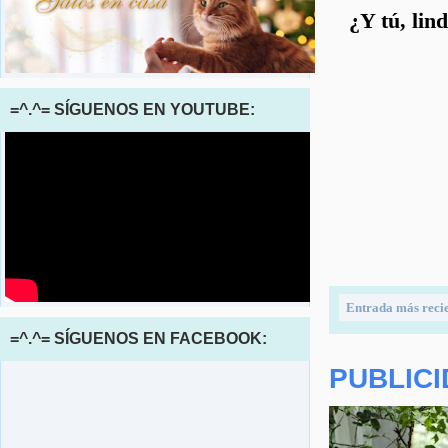
¿Y tú, lin
=^.^= SÍGUENOS EN YOUTUBE:
Entrada más reci
=^.^= SÍGUENOS EN FACEBOOK:
PUBLIC