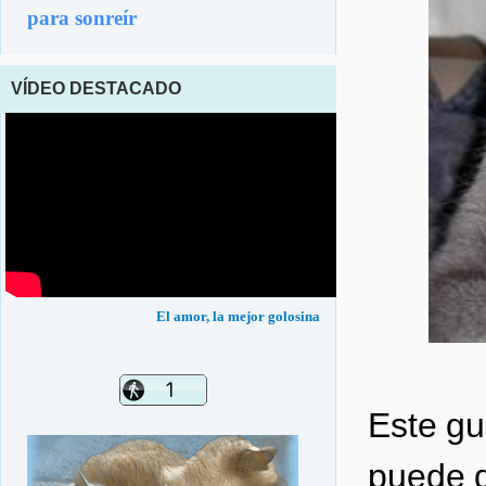
para sonreír
VÍDEO DESTACADO
El amor, la mejor golosina
Este gu
puede d