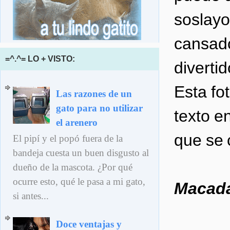
soslayo
cansado
=^.^= LO + VISTO:
diverti
Esta fo
Las razones de un
gato para no utilizar
texto en
el arenero
que se 
El pipí y el popó fuera de la
bandeja cuesta un buen disgusto al
dueño de la mascota. ¿Por qué
ocurre esto, qué le pasa a mi gato,
Macada
si antes...
Doce ventajas y